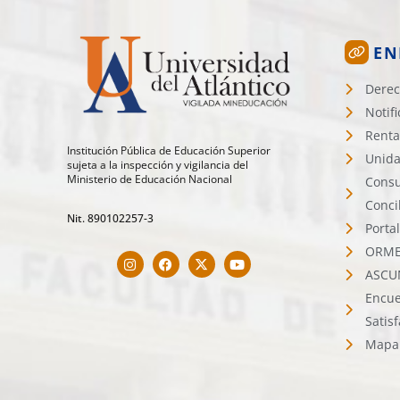
EN
Derec
Notif
Renta
Institución Pública de Educación Superior
Unida
sujeta a la inspección y vigilancia del
Ministerio de Educación Nacional
Consu
Conci
Nit. 890102257-3
Porta
ORMET
ASCU
Encue
Satis
Mapa 