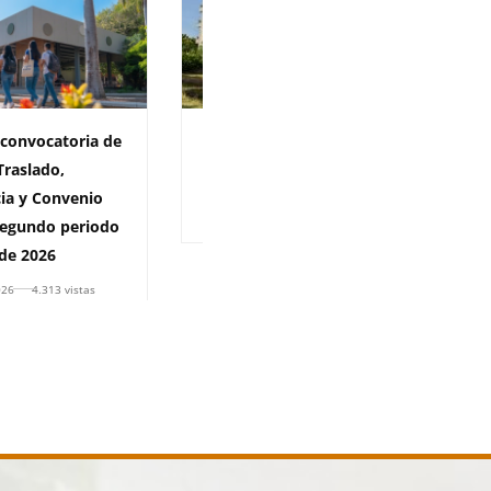
 convocatoria de
Información matrícula
Traslado,
financiera 2026-2
ia y Convenio
28 de julio de 2026
5.099 vistas
egundo periodo
de 2026
026
4.313 vistas