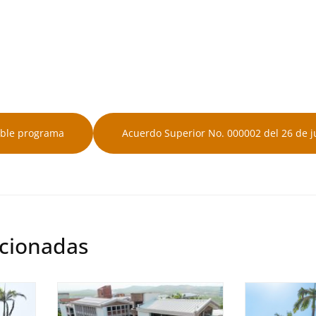
doble programa
Acuerdo Superior No. 000002 del 26 de j
acionadas