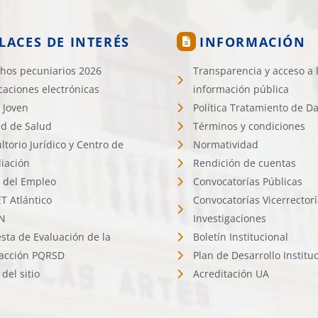
LACES DE INTERÉS
INFORMACIÓN
hos pecuniarios 2026
Transparencia y acceso a 
icaciones electrónicas
información pública
 Joven
Política Tratamiento de D
d de Salud
Términos y condiciones
ltorio Jurídico y Centro de
Normatividad
liación
Rendición de cuentas
l del Empleo
Convocatorías Públicas
 Atlántico
Convocatorías Vicerrector
N
Investigaciones
sta de Evaluación de la
Boletín Institucional
facción PQRSD
Plan de Desarrollo Institu
del sitio
Acreditación UA