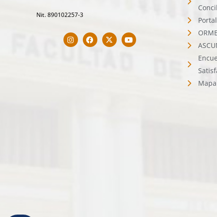
Conci
Nit. 890102257-3
Porta
ORMET
ASCU
Encue
Satis
Mapa 