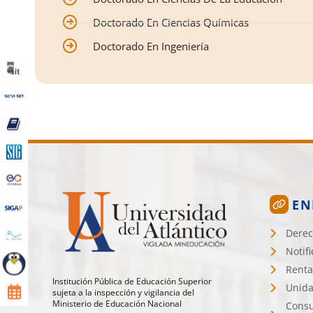
Doctorado En Ciencias Químicas
Doctorado En Ingeniería
EN
Derec
Notif
Renta
Institución Pública de Educación Superior
Unida
sujeta a la inspección y vigilancia del
Ministerio de Educación Nacional
Consu