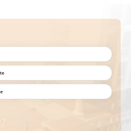
te
te