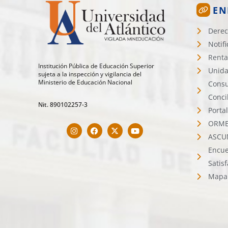
EN
Derec
Notif
Renta
Institución Pública de Educación Superior
Unida
sujeta a la inspección y vigilancia del
Ministerio de Educación Nacional
Consu
Conci
Nit. 890102257-3
Porta
ORMET
ASCU
Encue
Satis
Mapa 