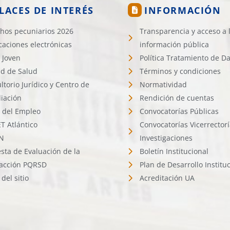
LACES DE INTERÉS
INFORMACIÓN
hos pecuniarios 2026
Transparencia y acceso a 
icaciones electrónicas
información pública
 Joven
Política Tratamiento de D
d de Salud
Términos y condiciones
ltorio Jurídico y Centro de
Normatividad
liación
Rendición de cuentas
l del Empleo
Convocatorías Públicas
 Atlántico
Convocatorías Vicerrector
N
Investigaciones
sta de Evaluación de la
Boletín Institucional
facción PQRSD
Plan de Desarrollo Institu
del sitio
Acreditación UA