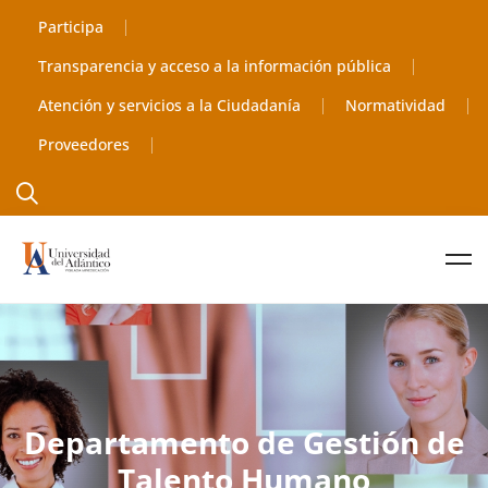
Participa
Transparencia y acceso a la información pública
Atención y servicios a la Ciudadanía
Normatividad
Proveedores
Departamento de Gestión de
Talento Humano