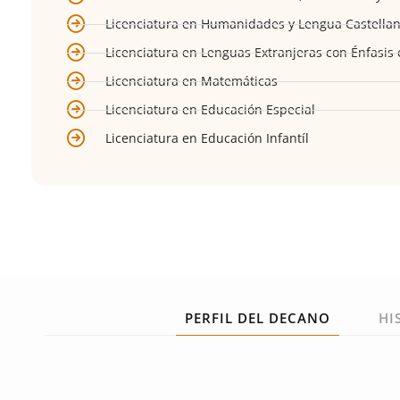
Licenciatura en Humanidades y Lengua Castella
Licenciatura en Lenguas Extranjeras con Énfasis 
Licenciatura en Matemáticas
Licenciatura en Educación Especial
Licenciatura en Educación Infantíl
PERFIL DEL DECANO
HI