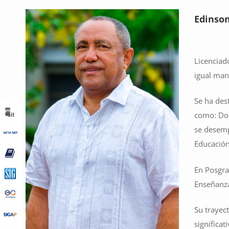
Edinson
Licenciad
igual man
Se ha dest
como: Doc
se desemp
Educación
En Posgra
Enseñanza
Su trayec
significa