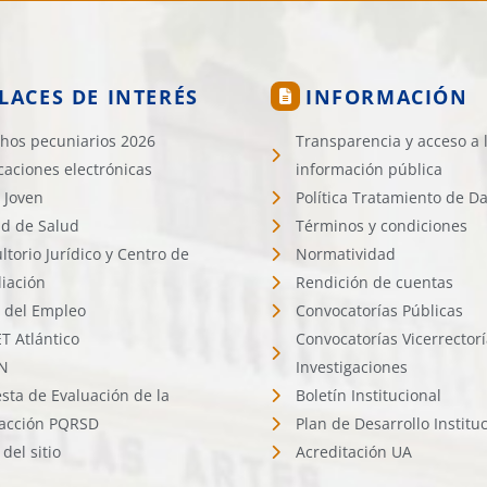
LACES DE INTERÉS
INFORMACIÓN
hos pecuniarios 2026
Transparencia y acceso a 
icaciones electrónicas
información pública
 Joven
Política Tratamiento de D
d de Salud
Términos y condiciones
ltorio Jurídico y Centro de
Normatividad
liación
Rendición de cuentas
l del Empleo
Convocatorías Públicas
 Atlántico
Convocatorías Vicerrector
N
Investigaciones
sta de Evaluación de la
Boletín Institucional
facción PQRSD
Plan de Desarrollo Institu
del sitio
Acreditación UA