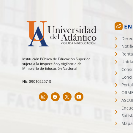
EN
Derec
Notif
Renta
Institución Pública de Educación Superior
Unida
sujeta a la inspección y vigilancia del
Ministerio de Educación Nacional
Consu
Conci
Nit. 890102257-3
Porta
ORMET
ASCU
Encue
Satis
Mapa 