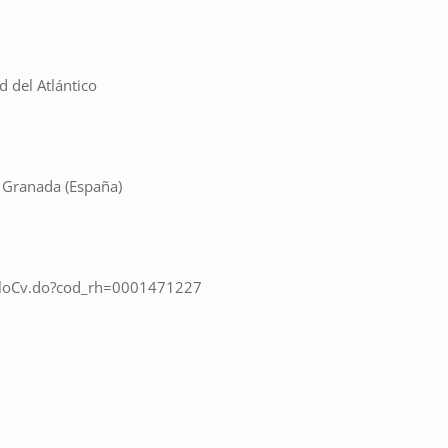
d del Atlántico
e Granada (España)
iculoCv.do?cod_rh=0001471227