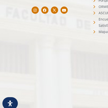
Porta
ORMET
ASCU
Encue
Satis
Mapa 