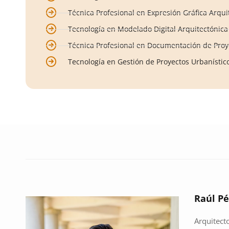
Técnica Profesional en Expresión Gráfica Arqui
Tecnología en Modelado Digital Arquitectónica
Técnica Profesional en Documentación de Proy
Tecnología en Gestión de Proyectos Urbanístic
Raúl Pé
Arquitecto