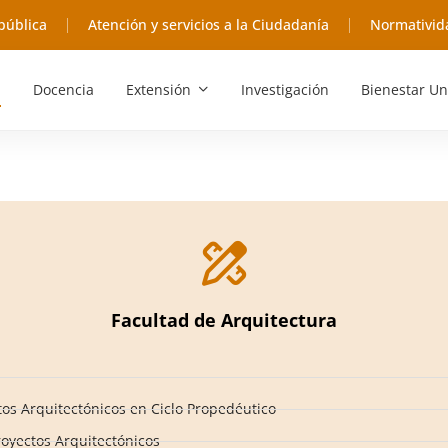
pública
Atención y servicios a la Ciudadanía
Normativid
Docencia
Extensión
Investigación
Bienestar Un
Facultad de Arquitectura
tos Arquitectónicos en Ciclo Propedéutico
royectos Arquitectónicos