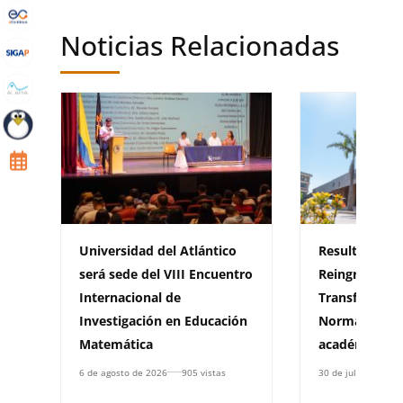
Noticias Relacionadas
Universidad del Atlántico
Resultados c
será sede del VIII Encuentro
Reingreso, Tr
Internacional de
Transferenci
Investigación en Educación
Normales Se
Matemática
académico de
6 de agosto de 2026
905 vistas
30 de julio de 2026