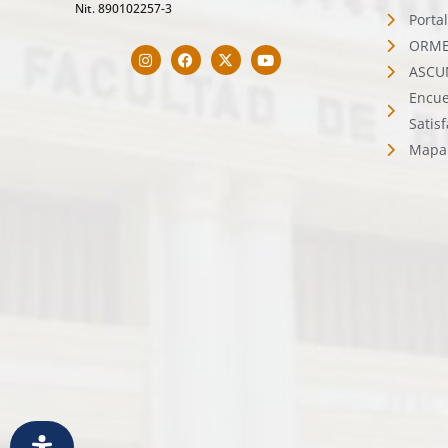
Nit. 890102257-3
Porta
ORMET
ASCU
Encue
Satis
Mapa 