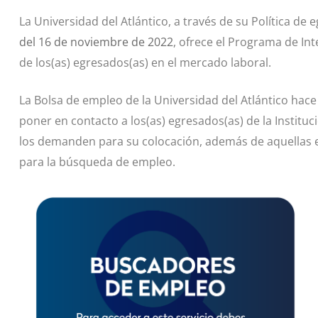
La Universidad del Atlántico, a través de su Política de
del 16 de noviembre de 2022
, ofrece el Programa de Int
de los(as) egresados(as) en el mercado laboral.
La Bolsa de empleo de la Universidad del Atlántico hace 
poner en contacto a los(as) egresados(as) de la Institu
los demanden para su colocación, además de aquellas e
para la búsqueda de empleo.