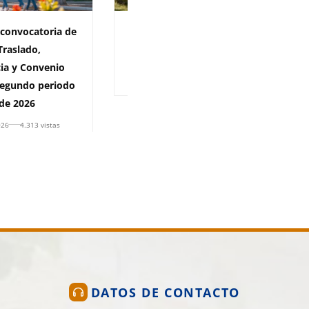
 convocatoria de
Información matrícula
Traslado,
financiera 2026-2
ia y Convenio
28 de julio de 2026
5.096 vistas
egundo periodo
de 2026
026
4.313 vistas
DATOS DE CONTACTO