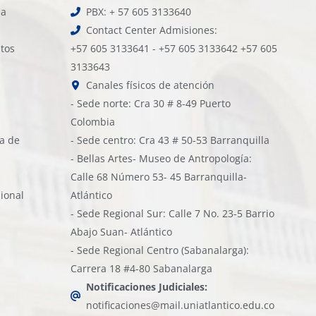
la
PBX: + 57 605 3133640
Contact Center Admisiones:
atos
+57 605 3133641 - +57 605 3133642 +57 605
3133643
Canales físicos de atención
- Sede norte: Cra 30 # 8-49 Puerto
Colombia
ía de
- Sede centro: Cra 43 # 50-53 Barranquilla
- Bellas Artes- Museo de Antropología:
Calle 68 Número 53- 45 Barranquilla-
cional
Atlántico
- Sede Regional Sur: Calle 7 No. 23-5 Barrio
Abajo Suan- Atlántico
- Sede Regional Centro (Sabanalarga):
Carrera 18 #4-80 Sabanalarga
Notificaciones Judiciales:
notificaciones@mail.uniatlantico.edu.co