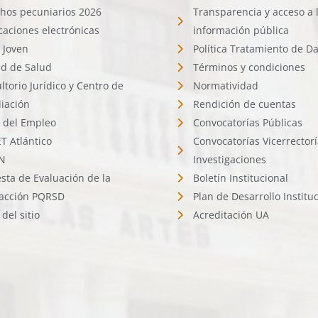
hos pecuniarios 2026
Transparencia y acceso a 
icaciones electrónicas
información pública
 Joven
Política Tratamiento de D
d de Salud
Términos y condiciones
ltorio Jurídico y Centro de
Normatividad
liación
Rendición de cuentas
l del Empleo
Convocatorías Públicas
 Atlántico
Convocatorías Vicerrector
N
Investigaciones
sta de Evaluación de la
Boletín Institucional
facción PQRSD
Plan de Desarrollo Institu
del sitio
Acreditación UA