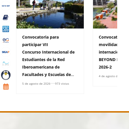
Convocatoria para
Convocatoria d
participar VII
movilidad sali
Concurso Internacional de
internacional 
Estudiantes de la Red
BEYOND BORDE
Iberoamericana de
2026-2
Facultades y Escuelas de
4 de agosto de 2026
Derecho, (RIFED)
5 de agosto de 2026
973 vistas