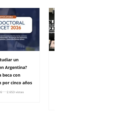
tudiar un
Docentes de la Universidad
en Argentina?
del Atlántico representan a
a beca con
la institución en importante
n por cinco años
coloquio internacional en
México
26
2.653 vistas
6 de julio de 2026
1.191 vistas