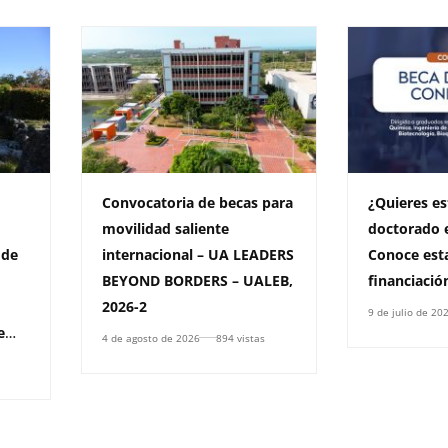
Convocatoria de becas para
¿Quieres es
movilidad saliente
doctorado 
 de
internacional – UA LEADERS
Conoce est
BEYOND BORDERS – UALEB,
financiació
2026-2
9 de julio de 20
e
4 de agosto de 2026
894 vistas