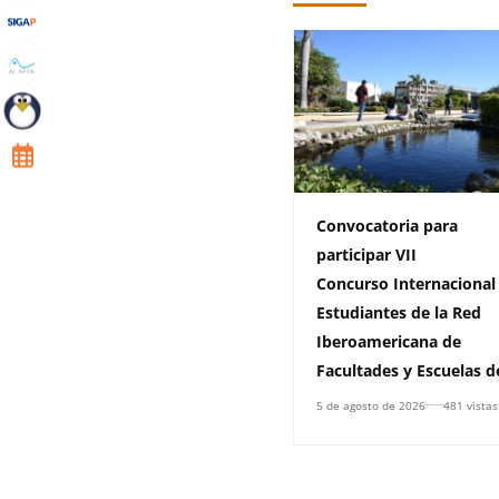
Convocatoria para
participar VII
Concurso Internacional
Estudiantes de la Red
Iberoamericana de
Facultades y Escuelas d
Derecho, (RIFED)
5 de agosto de 2026
481 vistas