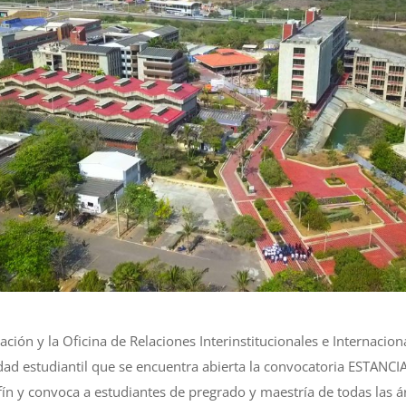
gación y la Oficina de Relaciones Interinstitucionales e Internacio
dad estudiantil que se encuentra abierta la convocatoria ESTAN
n y convoca a estudiantes de pregrado y maestría de todas las á