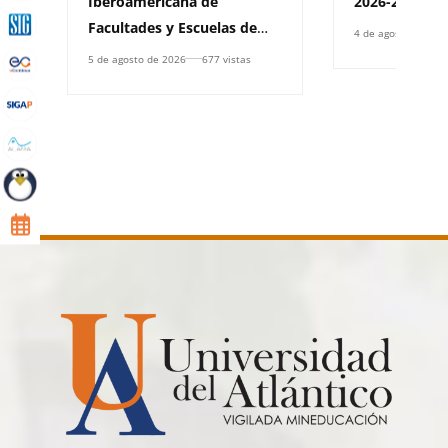
Iberoamericana de
2026-2
Facultades y Escuelas de
4 de agosto de 202
Derecho, (RIFED)
5 de agosto de 2026
677 vistas