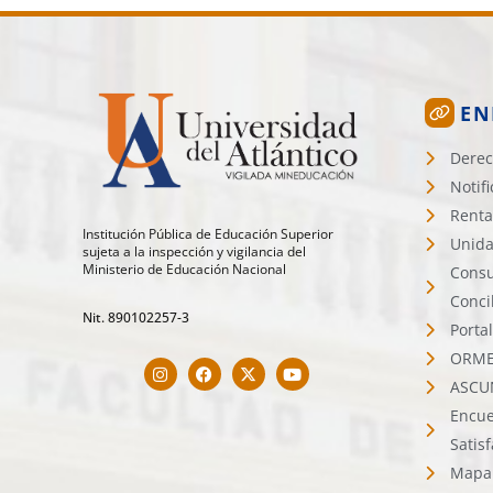
EN
Derec
Notif
Renta
Institución Pública de Educación Superior
Unida
sujeta a la inspección y vigilancia del
Ministerio de Educación Nacional
Consu
Conci
Nit. 890102257-3
Porta
ORMET
ASCU
Encue
Satis
Mapa 