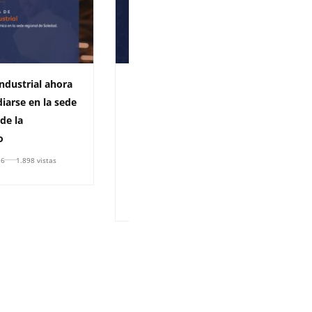
Industrial ahora
Siguen las buenas noticias
iarse en la sede
en Uniatlántico: Maestrías
de la
en Ingeniería Química y
o
Ciencias Físicas renuevan su
registro calificado por siete
26
1.898 vistas
años
6 de julio de 2026
1.165 vistas