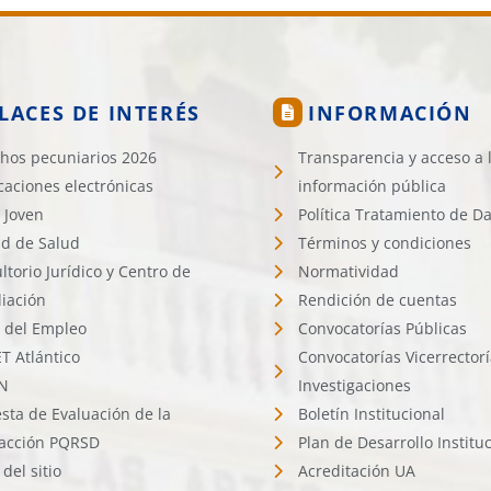
LACES DE INTERÉS
INFORMACIÓN
hos pecuniarios 2026
Transparencia y acceso a 
icaciones electrónicas
información pública
 Joven
Política Tratamiento de D
d de Salud
Términos y condiciones
ltorio Jurídico y Centro de
Normatividad
liación
Rendición de cuentas
l del Empleo
Convocatorías Públicas
 Atlántico
Convocatorías Vicerrector
N
Investigaciones
sta de Evaluación de la
Boletín Institucional
facción PQRSD
Plan de Desarrollo Institu
del sitio
Acreditación UA