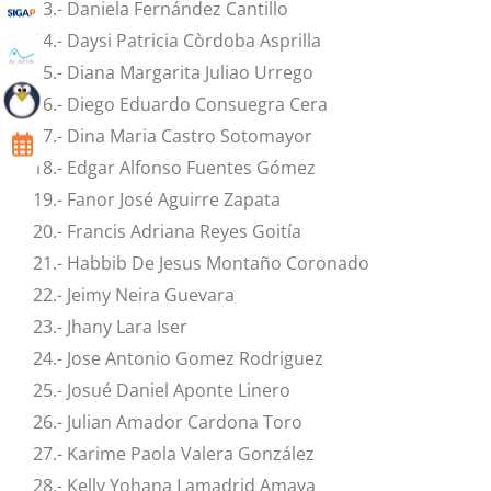
13.- Daniela Fernández Cantillo
14.- Daysi Patricia Còrdoba Asprilla
15.- Diana Margarita Juliao Urrego
16.- Diego Eduardo Consuegra Cera
17.- Dina Maria Castro Sotomayor
18.- Edgar Alfonso Fuentes Gómez
19.- Fanor José Aguirre Zapata
20.- Francis Adriana Reyes Goitía
21.- Habbib De Jesus Montaño Coronado
22.- Jeimy Neira Guevara
23.- Jhany Lara Iser
24.- Jose Antonio Gomez Rodriguez
25.- Josué Daniel Aponte Linero
26.- Julian Amador Cardona Toro
27.- Karime Paola Valera González
28.- Kelly Yohana Lamadrid Amaya