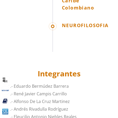
Caribe
Colombiano
NEUROFILOSOFIA
Integrantes
1.- Eduardo Bermúdez Barrera
2.- René Javier Campis Carrillo
3.- Alfonso De La Cruz Martinez
4.- Andrés Rivadulla Rodríguez
5.- Eleucilio Antonio Niebles Reales