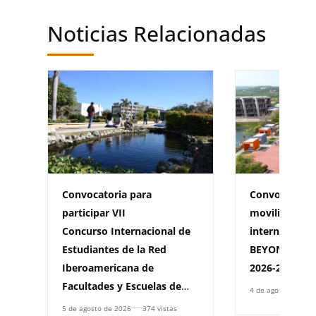
Noticias Relacionadas
Convocatoria para
Convocatoria
participar VII
movilidad sal
Concurso Internacional de
internaciona
Estudiantes de la Red
BEYOND BORD
Iberoamericana de
2026-2
Facultades y Escuelas de
4 de agosto de 202
Derecho, (RIFED)
5 de agosto de 2026
374 vistas