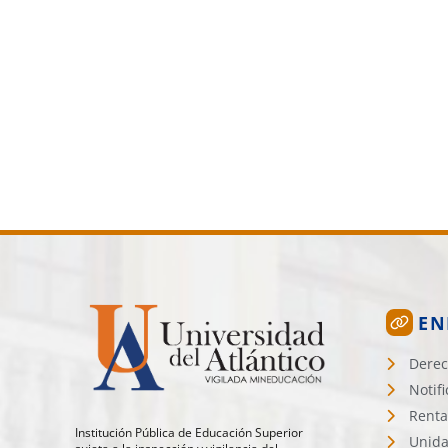
EN
Derec
Notif
Renta
Institución Pública de Educación Superior
Unida