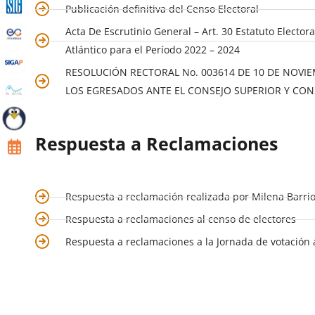
Publicación definitiva del Censo Electoral
Acta De Escrutinio General – Art. 30 Estatuto Electo
Atlántico para el Período 2022 – 2024
RESOLUCIÓN RECTORAL No. 003614 DE 10 DE NOVIE
LOS EGRESADOS ANTE EL CONSEJO SUPERIOR Y CONS
Respuesta a Reclamaciones
Respuesta a reclamación realizada por Milena Barrio
Respuesta a reclamaciones al censo de electores
Respuesta a reclamaciones a la Jornada de votación a