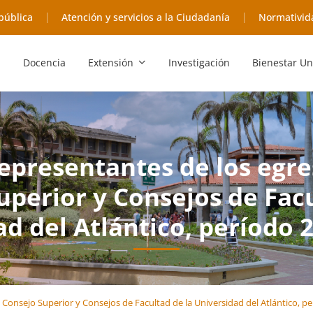
pública
Atención y servicios a la Ciudadanía
Normativid
Docencia
Extensión
Investigación
Bienestar Un
representantes de los egre
uperior y Consejos de Facu
d del Atlántico, período 
 Consejo Superior y Consejos de Facultad de la Universidad del Atlántico, p