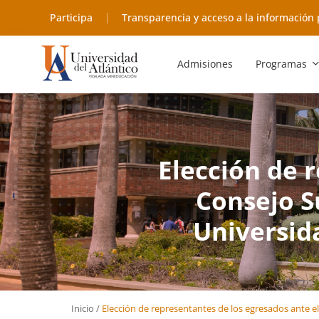
Participa
Transparencia y acceso a la información 
Admisiones
Programas
Elección de 
Consejo S
Universida
Inicio
/
Elección de representantes de los egresados ante el