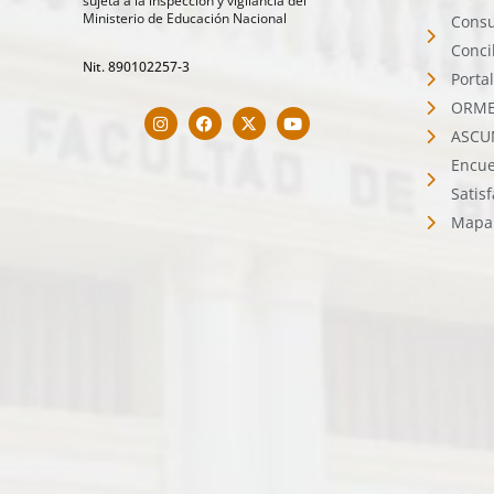
sujeta a la inspección y vigilancia del
Ministerio de Educación Nacional
Consu
Conci
Nit. 890102257-3
Porta
ORMET
ASCU
Encue
Satis
Mapa 