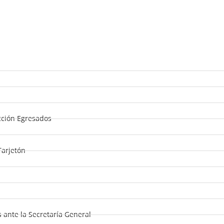
cción Egresados
Tarjetón
 ante la Secretaría General