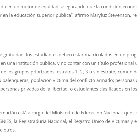
ertido en un motor de equidad, asegurando que la condición econó
 en la educación superior pública”, afirmó Maryluz Stevenson, re
a
de gratuidad, los estudiantes deben estar matriculados en un pro
 en una institución pública, y no contar con un título profesional 
de los grupos priorizados: estratos 1, 2, 3 o sin estrato; comuni
o palenqueras; población víctima del conflicto armado; personas 
rsonas privadas de la libertad, o estudiantes clasificados en los
ormación está a cargo del Ministerio de Educación Nacional, que c
 SNIES, la Registraduría Nacional, el Registro Único de Víctimas y 
re otros.