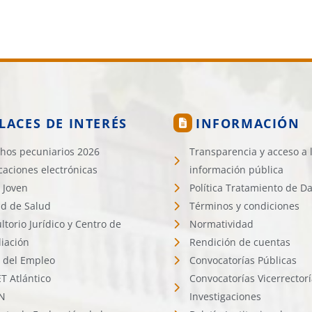
LACES DE INTERÉS
INFORMACIÓN
hos pecuniarios 2026
Transparencia y acceso a 
icaciones electrónicas
información pública
 Joven
Política Tratamiento de D
d de Salud
Términos y condiciones
ltorio Jurídico y Centro de
Normatividad
liación
Rendición de cuentas
l del Empleo
Convocatorías Públicas
 Atlántico
Convocatorías Vicerrector
N
Investigaciones