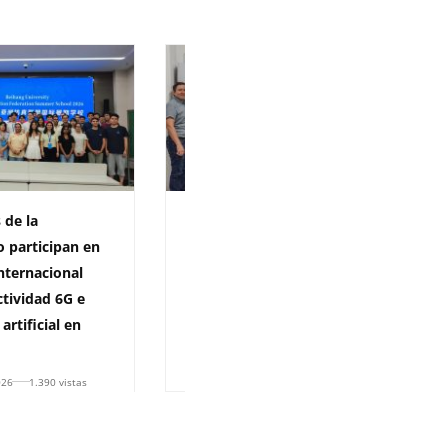
 de la
Universidad del Atlántico
o participan en
recibió la visita de la
nternacional
Embajada de Francia para
tividad 6G e
impulsar el plurilingüismo y
 artificial en
la formación docente
24 de julio de 2026
1.338 vistas
026
1.390 vistas