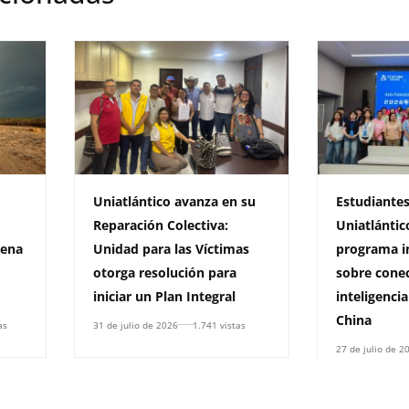
Uniatlántico avanza en su
Estudiantes
Reparación Colectiva:
Uniatlántic
rena
Unidad para las Víctimas
programa i
otorga resolución para
sobre conec
iniciar un Plan Integral
inteligencia
China
as
31 de julio de 2026
1.741 vistas
27 de julio de 2