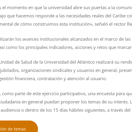
es el momento en que la universidad abre sus puertas a la comun
abajo que hacemos responde a las necesidades reales del Caribe co
ntal de cómo construimos esta institución», señaló el rector Raf
lizarán los avances institucionales alcanzados en el marco de las 
sí como los principales indicadores, acciones y retos que marcar
nidad de Salud de la Universidad del Atlántico realizará su rendi
 jubilados, organizaciones sindicales y usuarios en general, pre
 gestión financiera, contratación y atención al usuario.
, como parte de este ejercicio participativo, una encuesta para qu
ciudadanía en general puedan proponer los temas de su interés. L
audiencia o dentro de los 15 días hábiles siguientes, a través del
ción de temas