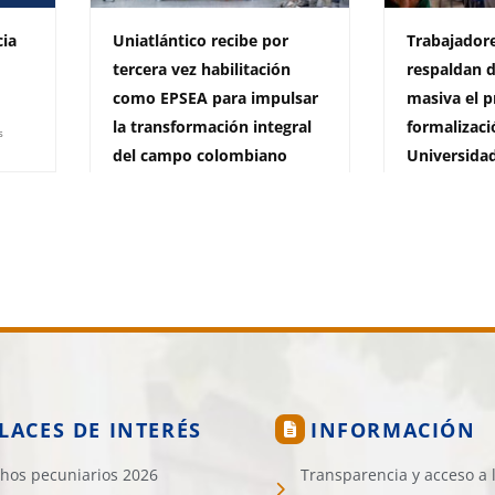
cia
Uniatlántico recibe por
Trabajadore
tercera vez habilitación
respaldan 
como EPSEA para impulsar
masiva el p
la transformación integral
formalizaci
s
del campo colombiano
Universidad
29 de julio de 2026
1.946 vistas
29 de julio de 2
LACES DE INTERÉS
INFORMACIÓN
hos pecuniarios 2026
Transparencia y acceso a 