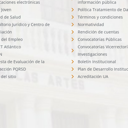
icaciones electrónicas
información pública
 Joven
Política Tratamiento de D
d de Salud
Términos y condiciones
ltorio Jurídico y Centro de
Normatividad
liación
Rendición de cuentas
l del Empleo
Convocatorías Públicas
 Atlántico
Convocatorías Vicerrector
N
Investigaciones
sta de Evaluación de la
Boletín Institucional
facción PQRSD
Plan de Desarrollo Institu
del sitio
Acreditación UA