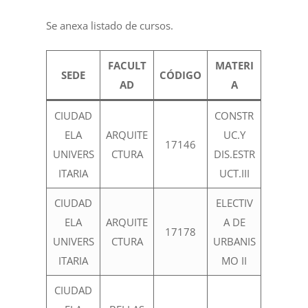
Se anexa listado de cursos.
FACULT
MATERI
SEDE
CÓDIGO
AD
A
CIUDAD
CONSTR
ELA
ARQUITE
UC.Y
17146
UNIVERS
CTURA
DIS.ESTR
ITARIA
UCT.III
CIUDAD
ELECTIV
ELA
ARQUITE
A DE
17178
UNIVERS
CTURA
URBANIS
ITARIA
MO II
CIUDAD