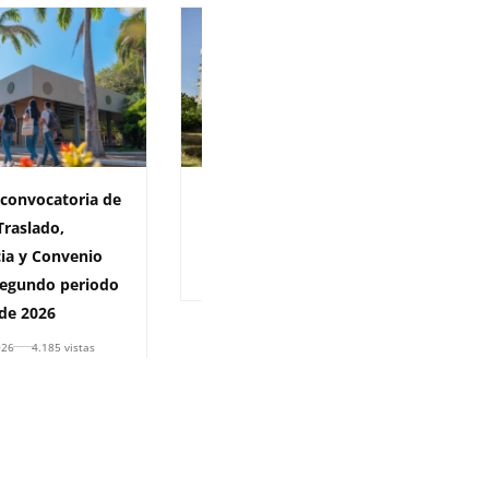
 convocatoria de
Información matrícula
Traslado,
financiera 2026-2
ia y Convenio
28 de julio de 2026
4.890 vistas
egundo periodo
de 2026
026
4.185 vistas