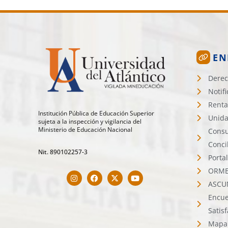
EN
Derec
Notif
Renta
Institución Pública de Educación Superior
Unida
sujeta a la inspección y vigilancia del
Ministerio de Educación Nacional
Consu
Conci
Nit. 890102257-3
Porta
ORMET
ASCU
Encue
Satis
Mapa 