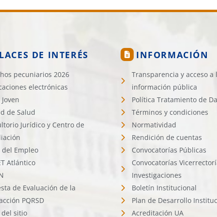
LACES DE INTERÉS
INFORMACIÓN
hos pecuniarios 2026
Transparencia y acceso a 
icaciones electrónicas
información pública
 Joven
Política Tratamiento de D
d de Salud
Términos y condiciones
ltorio Jurídico y Centro de
Normatividad
liación
Rendición de cuentas
l del Empleo
Convocatorías Públicas
 Atlántico
Convocatorías Vicerrector
N
Investigaciones
sta de Evaluación de la
Boletín Institucional
facción PQRSD
Plan de Desarrollo Institu
del sitio
Acreditación UA