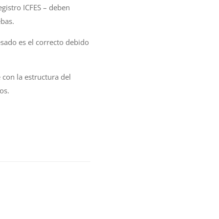
gistro ICFES – deben
ebas.
ado es el correcto debido
on la estructura del
os.