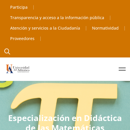
Participa
Transparencia y acceso a la información pública
Atención y servicios a la Ciudadanía
Normatividad
Proveedores
Especialización en Didáctica
de las Matemáticas