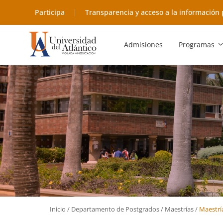
Participa
Transparencia y acceso a la información 
Admisiones
Programas
Inicio
/
Departamento de Postgrados
/
Maestrías
/
Maestría