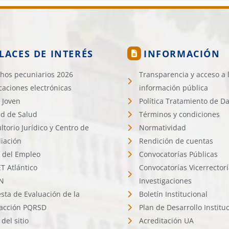
LACES DE INTERÉS
INFORMACIÓN
hos pecuniarios 2026
Transparencia y acceso a 
icaciones electrónicas
información pública
 Joven
Política Tratamiento de D
d de Salud
Términos y condiciones
ltorio Jurídico y Centro de
Normatividad
liación
Rendición de cuentas
l del Empleo
Convocatorías Públicas
 Atlántico
Convocatorías Vicerrector
N
Investigaciones
sta de Evaluación de la
Boletín Institucional
facción PQRSD
Plan de Desarrollo Institu
del sitio
Acreditación UA