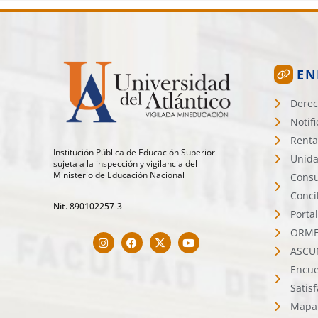
EN
Derec
Notif
Renta
Institución Pública de Educación Superior
Unida
sujeta a la inspección y vigilancia del
Ministerio de Educación Nacional
Consu
Conci
Nit. 890102257-3
Porta
ORMET
ASCU
Encue
Satis
Mapa 