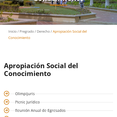
Inicio
/
Pregrado
/
Derecho
/
Apropiación Social del
Conocimiento
Apropiación Social del
Conocimiento
Olimpijuris
Picnic Jurídico
Reunión Anual de Egresados