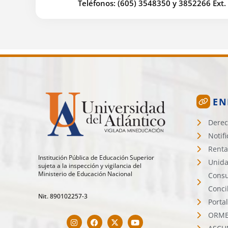
Teléfonos: (605) 3548350 y 3852266 Ext.
EN
Derec
Notif
Renta
Institución Pública de Educación Superior
Unida
sujeta a la inspección y vigilancia del
Ministerio de Educación Nacional
Consu
Conci
Nit. 890102257-3
Porta
ORMET