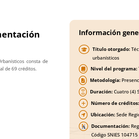
Información gene
mentación
Título otorgado:
Téc
urbanísticos
rbanísticos consta de
al de 69 créditos.
Nivel del programa:
Metodología:
Presenc
Duración:
Cuatro (4) 
Número de créditos:
Ubicación:
Sede Regio
Documentación:
Regi
Código SNIES 104715