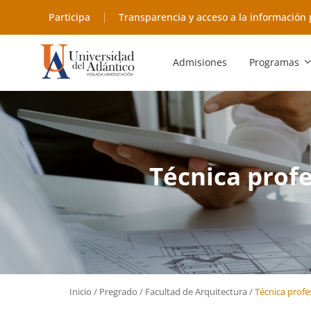
Participa
Transparencia y acceso a la información 
Admisiones
Programas
Técnica prof
Inicio
/
Pregrado
/
Facultad de Arquitectura
/
Técnica profe