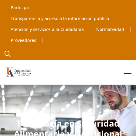
Participa
Transparencia y acceso a la información pública
Atención y servicios a la Ciudadanía
Normatividad
Proveedores
Tecnología en Seguridad
Alimentaria y Nutricional