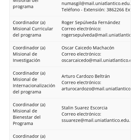
Misional del
numasgil@mail.uniatlantico.edu.co
programa
Teléfono - Extensión: 3862266 Ext. 13
Coordinador (a)
Roger Sepúlveda Fernández
Misional Curricular
Correo electrónico:
del programa
rogersepulveda@mail.uniatlantico.e
Coordinador (a)
Oscar Caicedo Machacón
Misional de
Correo electrónico:
Investigación
oscarcaicedo@mail.uniatlantico.edu.
Coordinador (a)
Arturo Cardozo Beltrán
Misional de
Correo electrónico:
Internacionalización
arturocardozo@mail.uniatlantico.edu
del programa
Coordinador (a)
Stalin Suarez Escorcia
Misional de
Correo electrónico:
Bienestar del
ssuareze@mail.uniatlantico.edu.co
Programa
Coordinador (a)