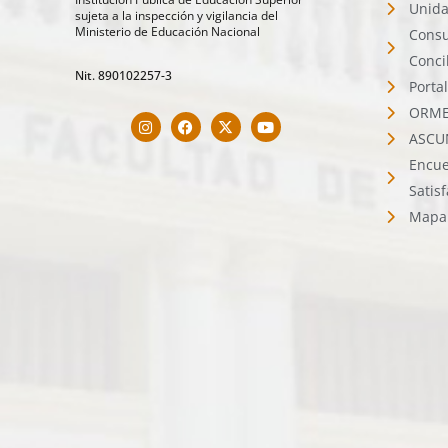
Unida
sujeta a la inspección y vigilancia del
Ministerio de Educación Nacional
Consu
Conci
Nit. 890102257-3
Porta
ORMET
ASCU
Encue
Satis
Mapa 