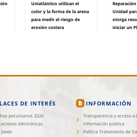
nión
Uniatlántico utilizan el
Reparación 
color y la forma de la arena
Unidad para
para medir el riesgo de
otorga reso
erosión costera
iniciar un P
3 de agosto de 2026
1.442 vistas
31 de julio de 2
LACES DE INTERÉS
INFORMACIÓN
hos pecuniarios 2026
Transparencia y acceso a 
icaciones electrónicas
información pública
 Joven
Política Tratamiento de D