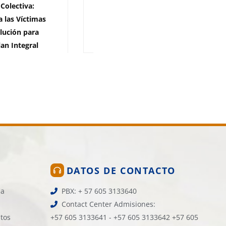
Colectiva:
académica: comienza el
 las Víctimas
Concurso Docente
lución para
30 de julio de 2026
7.741 vistas
lan Integral
026
1.701 vistas
DATOS DE CONTACTO
la
PBX: + 57 605 3133640
Contact Center Admisiones:
atos
+57 605 3133641 - +57 605 3133642 +57 605