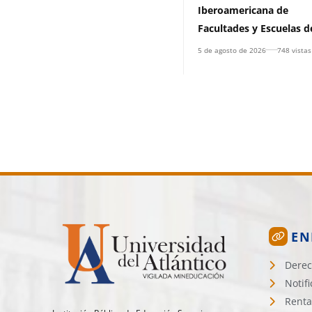
Iberoamericana de
Facultades y Escuelas d
Derecho, (RIFED)
5 de agosto de 2026
748 vistas
EN
Derec
Notif
Renta