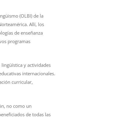
lingüismo (OLBI) de la
rteamérica. Allí, los
ologías de enseñanza
tivos programas
 lingüística y actividades
ducativas internacionales.
ción curricular,
ión, no como un
eneficiados de todas las