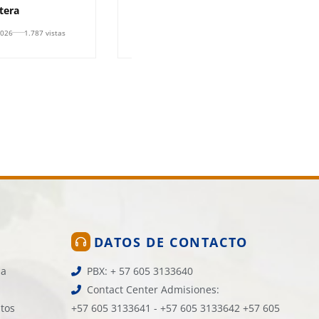
stera
iniciar un Plan Integral
2026
1.787 vistas
31 de julio de 2026
1.764 vistas
DATOS DE CONTACTO
la
PBX: + 57 605 3133640
Contact Center Admisiones:
atos
+57 605 3133641 - +57 605 3133642 +57 605