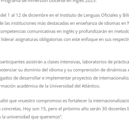
 Programa de Inmersión Docente en Inglés 2025.
 del 1 al 12 de diciembre en el Instituto de Lenguas Oficiales y Bi
de las instituciones más destacadas en enseñanza de idiomas en No
 competencias comunicativas en inglés y profundizarán en metod
n liderar asignaturas obligatorias con este enfoque en sus respec
articipantes asistirán a clases intensivas, laboratorios de práctica
potenciar su dominio del idioma y su comprensión de dinámicas e
rgados de desarrollar e implementar proyectos de internacionaliza
rmación académica de la Universidad del Atlántico.
esaltó que «nuestro compromiso es fortalecer la internacionalizac
s concretas. Hoy son 15, pero el próximo año serán 30 docentes b
s la universidad que queremos”.