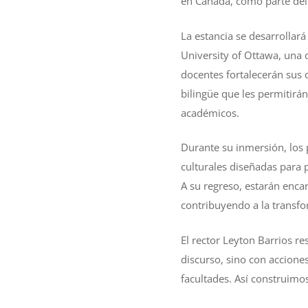
en Canadá, como parte del
La estancia se desarrollará
University of Ottawa, una 
docentes fortalecerán sus
bilingüe que les permitirá
académicos.
Durante su inmersión, los p
culturales diseñadas para 
A su regreso, estarán enca
contribuyendo a la transfo
El rector Leyton Barrios r
discurso, sino con accione
facultades. Así construimo