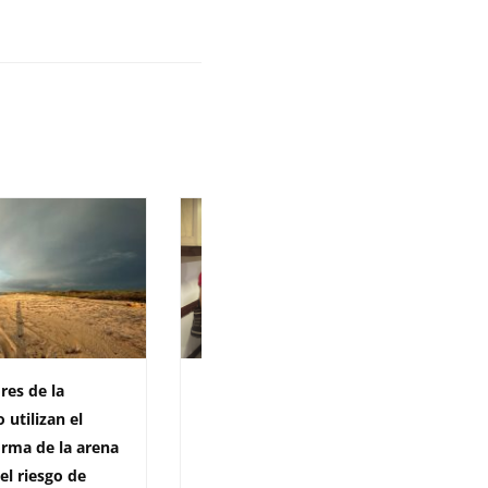
res de la
Uniatlántico avanza en su
 utilizan el
Reparación Colectiva:
forma de la arena
Unidad para las Víctimas
el riesgo de
otorga resolución para