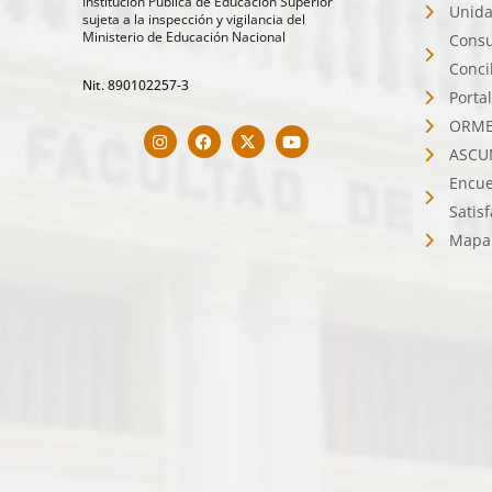
Institución Pública de Educación Superior
Unida
sujeta a la inspección y vigilancia del
Ministerio de Educación Nacional
Consu
Conci
Nit. 890102257-3
Porta
ORMET
ASCU
Encue
Satis
Mapa 