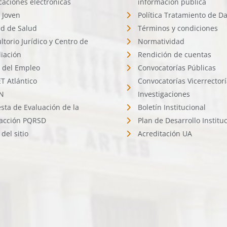
icaciones electrónicas
información pública
 Joven
Política Tratamiento de D
d de Salud
Términos y condiciones
ltorio Jurídico y Centro de
Normatividad
liación
Rendición de cuentas
l del Empleo
Convocatorías Públicas
 Atlántico
Convocatorías Vicerrector
N
Investigaciones
sta de Evaluación de la
Boletín Institucional
facción PQRSD
Plan de Desarrollo Institu
del sitio
Acreditación UA