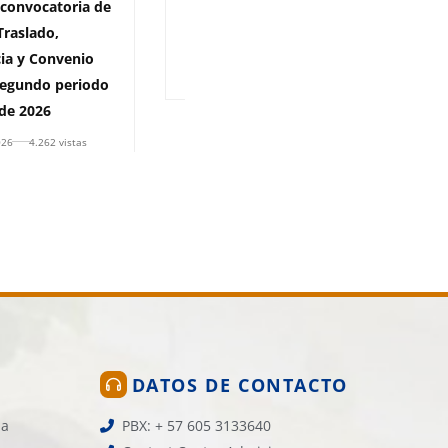
 convocatoria de
Información matrícula
Traslado,
financiera 2026-2
ia y Convenio
28 de julio de 2026
5.007 vistas
egundo periodo
de 2026
026
4.262 vistas
DATOS DE CONTACTO
la
PBX: + 57 605 3133640