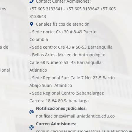
Contact Center Admisiones:
atos
+57 605 3133641 - +57 605 3133642 +57 605
3133643
Canales físicos de atención
- Sede norte: Cra 30 # 8-49 Puerto
Colombia
ía de
- Sede centro: Cra 43 # 50-53 Barranquilla
- Bellas Artes- Museo de Antropología:
Calle 68 Número 53- 45 Barranquilla-
cional
Atlántico
- Sede Regional Sur: Calle 7 No. 23-5 Barrio
Abajo Suan- Atlántico
- Sede Regional Centro (Sabanalarga):
Carrera 18 #4-80 Sabanalarga
Notificaciones Judiciales:
notificaciones@mail.uniatlantico.edu.co
Correo Admisiones:
comunicacionesadmisiones@mail.uniatlantico.e