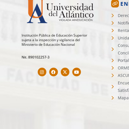
EN
Derec
Notif
Renta
Institución Pública de Educación Superior
Unida
sujeta a la inspección y vigilancia del
Ministerio de Educación Nacional
Consu
Conci
Nit. 890102257-3
Porta
ORMET
ASCU
Encue
Satis
Mapa 