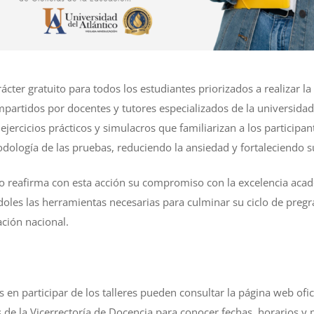
rácter gratuito para todos los estudiantes priorizados a realizar 
partidos por docentes y tutores especializados de la universida
ercicios prácticos y simulacros que familiarizan a los participant
odología de las pruebas, reduciendo la ansiedad y fortaleciendo s
co reafirma con esta acción su compromiso con la excelencia acad
oles las herramientas necesarias para culminar su ciclo de pregr
ación nacional.
 en participar de los talleres pueden consultar la página web ofic
es de la Vicerrectoría de Docencia para conocer fechas, horarios y