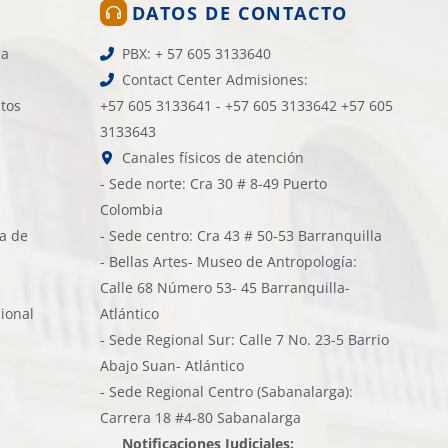
DATOS DE CONTACTO
la
PBX: + 57 605 3133640
Contact Center Admisiones:
atos
+57 605 3133641 - +57 605 3133642 +57 605
3133643
Canales físicos de atención
- Sede norte: Cra 30 # 8-49 Puerto
Colombia
ía de
- Sede centro: Cra 43 # 50-53 Barranquilla
- Bellas Artes- Museo de Antropología:
Calle 68 Número 53- 45 Barranquilla-
cional
Atlántico
- Sede Regional Sur: Calle 7 No. 23-5 Barrio
Abajo Suan- Atlántico
- Sede Regional Centro (Sabanalarga):
Carrera 18 #4-80 Sabanalarga
Notificaciones Judiciales: