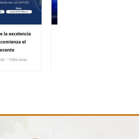
e la excelencia
Inscripciones abiertas para
 comienza el
el V Encuentro de
ocente
Innovación Educativa
Mediada por las TIC
026
7.893 vistas
27 de julio de 2026
1.652 vistas