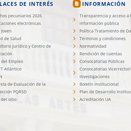
LACES DE INTERÉS
INFORMACIÓN
hos pecuniarios 2026
Transparencia y acceso a 
icaciones electrónicas
información pública
 Joven
Política Tratamiento de D
d de Salud
Términos y condiciones
ltorio Jurídico y Centro de
Normatividad
liación
Rendición de cuentas
l del Empleo
Convocatorías Públicas
 Atlántico
Convocatorías Vicerrector
N
Investigaciones
sta de Evaluación de la
Boletín Institucional
facción PQRSD
Plan de Desarrollo Institu
del sitio
Acreditación UA