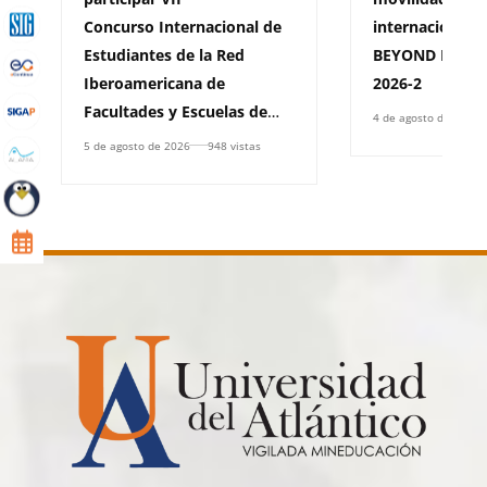
Concurso Internacional de
internacional 
Estudiantes de la Red
BEYOND BORDE
Iberoamericana de
2026-2
Facultades y Escuelas de
4 de agosto de 2026
Derecho, (RIFED)
5 de agosto de 2026
948 vistas