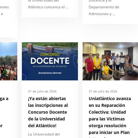
la Universidad del
Docencia y el
ciones
Atlántico comunica el …
Departamento de
 e
Admisiones y …
31 de julio de 2026
31 de julio de 2026
ega a
¡Ya están abiertas
Uniatlántico avanza
las inscripciones al
en su Reparación
Concurso Docente
Colectiva: Unidad
de la Universidad
para las Víctimas
r
del Atlántico!
otorga resolución
para iniciar un Plan
La Universidad del