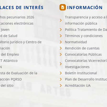
LACES DE INTERÉS
INFORMACIÓN
hos pecuniarios 2026
Transparencia y acceso a 
icaciones electrónicas
información pública
 Joven
Política Tratamiento de D
d de Salud
Términos y condiciones
ltorio Jurídico y Centro de
Normatividad
liación
Rendición de cuentas
l del Empleo
Convocatorías Públicas
 Atlántico
Convocatorías Vicerrector
N
Investigaciones
sta de Evaluación de la
Boletín Institucional
facción PQRSD
Plan de Desarrollo Institu
del sitio
Acreditación UA