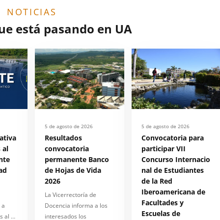
NOTICIAS
que está pasando en UA
5 de agosto de 2026
5 de agosto de 2026
ativa
Resultados
Convocatoria para
 al
convocatoria
participar VII
nte
permanente Banco
Concurso Internacio
ad
de Hojas de Vida
nal de Estudiantes
2026
de la Red
Iberoamericana de
La Vicerrectoría de
Facultades y
 a
Docencia informa a los
Escuelas de
s al …
interesados los