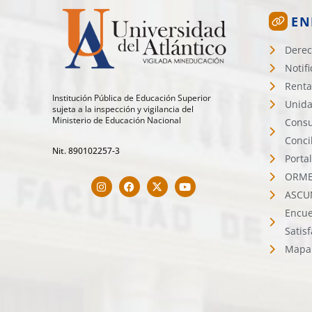
EN
Derec
Notif
Renta
Institución Pública de Educación Superior
Unida
sujeta a la inspección y vigilancia del
Ministerio de Educación Nacional
Consu
Conci
Nit. 890102257-3
Porta
ORMET
ASCU
Encue
Satis
Mapa 