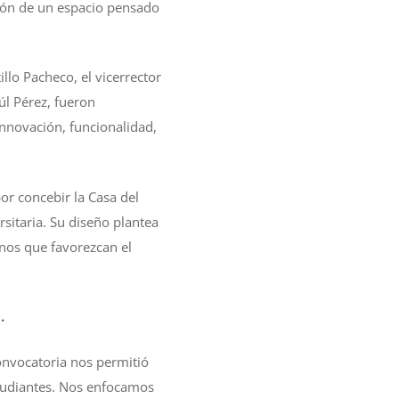
pción de un espacio pensado
llo Pacheco, el vicerrector
úl Pérez, fueron
innovación, funcionalidad,
or concebir la Casa del
sitaria. Su diseño plantea
rnos que favorezcan el
.
onvocatoria nos permitió
studiantes. Nos enfocamos