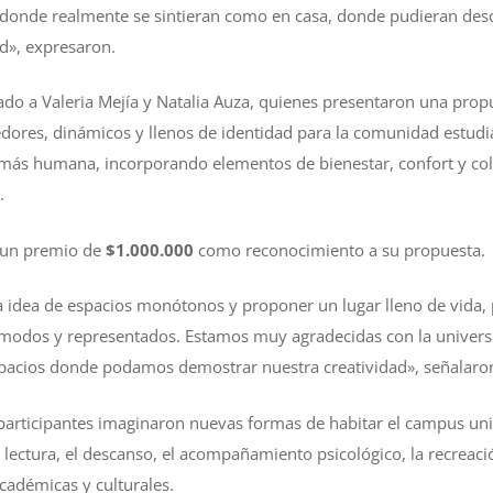
 donde realmente se sintieran como en casa, donde pudieran desc
ad», expresaron.
ado a Valeria Mejía y Natalia Auza, quienes presentaron una prop
dores, dinámicos y llenos de identidad para la comunidad estudia
más humana, incorporando elementos de bienestar, confort y col
.
n un premio de
$1.000.000
como reconocimiento a su propuesta.
a idea de espacios monótonos y proponer un lugar lleno de vida,
cómodos y representados. Estamos muy agradecidas con la univers
spacios donde podamos demostrar nuestra creatividad», señalaro
participantes imaginaron nuevas formas de habitar el campus uni
a lectura, el descanso, el acompañamiento psicológico, la recreació
académicas y culturales.