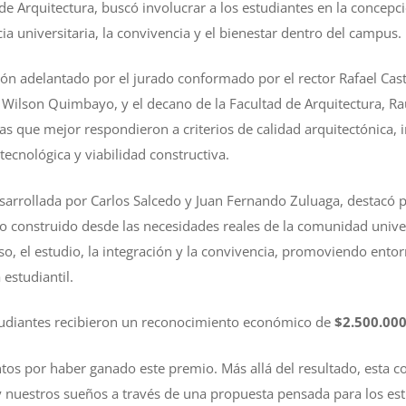
d de Arquitectura, buscó involucrar a los estudiantes en la conce
cia universitaria, la convivencia y el bienestar dentro del campus.
ón adelantado por el jurado conformado por el rector Rafael Casti
, Wilson Quimbayo, y el decano de la Facultad de Arquitectura, Ra
as que mejor respondieron a criterios de calidad arquitectónica, 
 tecnológica y viabilidad constructiva.
arrollada por Carlos Salcedo y Juan Fernando Zuluaga, destacó p
 construido desde las necesidades reales de la comunidad univer
so, el estudio, la integración y la convivencia, promoviendo ento
estudiantil.
studiantes recibieron un reconocimiento económico de
$2.500.000
os por haber ganado este premio. Más allá del resultado, esta c
y nuestros sueños a través de una propuesta pensada para los e