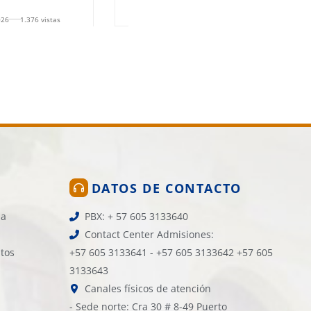
24 de julio de 2026
1.329 vistas
026
1.376 vistas
DATOS DE CONTACTO
la
PBX: + 57 605 3133640
Contact Center Admisiones:
atos
+57 605 3133641 - +57 605 3133642 +57 605
3133643
Canales físicos de atención
- Sede norte: Cra 30 # 8-49 Puerto