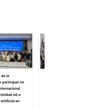
 de la
Universidad del Atlántico
o participan en
recibió la visita de la
nternacional
Embajada de Francia para
tividad 6G e
impulsar el plurilingüismo y
 artificial en
la formación docente