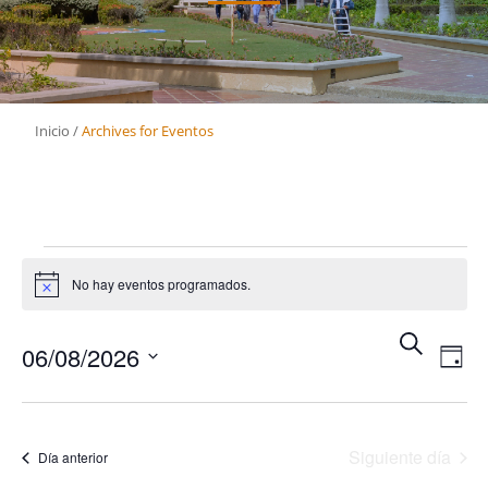
Inicio
/
Archives for Eventos
No hay eventos programados.
Aviso
Nave
Na
Buscar
06/08/2026
Día
de
de
Selecciona
vi
la
búsq
Siguiente día
Día anterior
fecha.
de