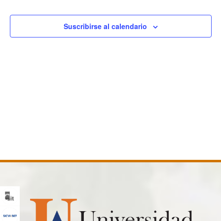
y
Ev
vista
Suscribirse al calendario
de
Even