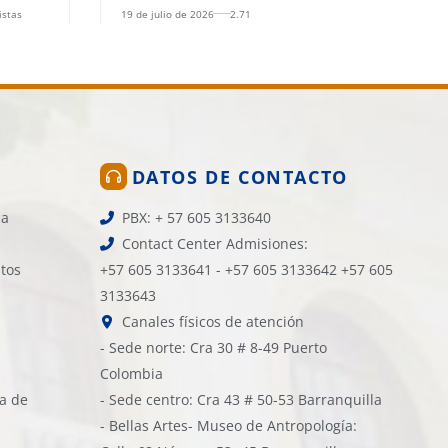
química
istas
19 de julio de 2026
2.717 vistas
DATOS DE CONTACTO
la
PBX: + 57 605 3133640
Contact Center Admisiones:
atos
+57 605 3133641 - +57 605 3133642 +57 605
3133643
Canales físicos de atención
- Sede norte: Cra 30 # 8-49 Puerto
Colombia
ía de
- Sede centro: Cra 43 # 50-53 Barranquilla
- Bellas Artes- Museo de Antropología: