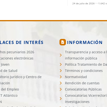
Laboratorio de Foto
24 de julio de 2026
1.642 v
LACES DE INTERÉS
INFORMACIÓN
hos pecuniarios 2026
Transparencia y acceso a 
icaciones electrónicas
información pública
 Joven
Política Tratamiento de D
d de Salud
Términos y condiciones
ltorio Jurídico y Centro de
Normatividad
liación
Rendición de cuentas
l del Empleo
Convocatorías Públicas
 Atlántico
Convocatorías Vicerrector
N
Investigaciones