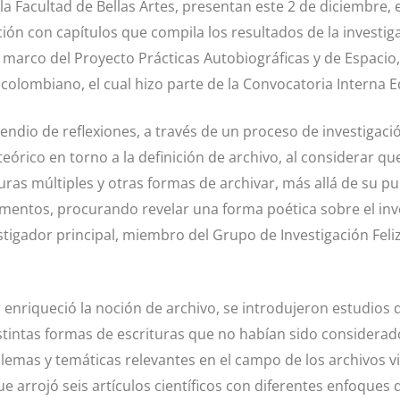
 la Facultad de Bellas Artes, presentan este 2 de diciembre, e
ción con capítulos que compila los resultados de la investi
marco del Proyecto Prácticas Autobiográficas y de Espacio,
 colombiano, el cual hizo parte de la Convocatoria Interna E
endio de reflexiones, a través de un proceso de investigaci
eórico en torno a la definición de archivo, al considerar q
ituras múltiples y otras formas de archivar, más allá de su 
umentos, procurando revelar una forma poética sobre el inve
estigador principal, miembro del Grupo de Investigación Feli
r enriqueció la noción de archivo, se introdujeron estudio
stintas formas de escrituras que no habían sido considerado
lemas y temáticas relevantes en el campo de los archivos vi
ue arrojó seis artículos científicos con diferentes enfoque