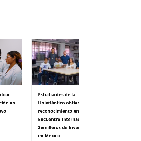
ntico
Estudiantes de la
Votación
ación en
Uniatlántico obtienen
del Repr
evo
reconocimiento en el I
Grupos d
Encuentro Internacional de
ante el 
Semilleros de Investigación
Investig
en México
14 de julio 