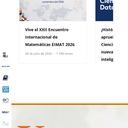
Vive el XXII Encuentro
¡Histórico! Un
Internacional de
aprueba pro
Matemáticas EIMAT 2026
Ciencia de Da
nueva ruta d
28 de julio de 2026
1.596 vistas
inteligencia ar
analítica para
11 de junio de 202