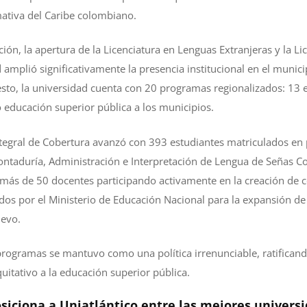
ativa del Caribe colombiano.
ación, la apertura de la Licenciatura en Lenguas Extranjeras y la L
d amplió significativamente la presencia institucional en el muni
to, la universidad cuenta con 20 programas regionalizados: 13 en
 educación superior pública a los municipios.
ntegral de Cobertura avanzó con 393 estudiantes matriculados en
ntaduría, Administración e Interpretación de Lengua de Señas C
 más de 50 docentes participando activamente en la creación de c
dos por el Ministerio de Educación Nacional para la expansión de e
uevo.
programas se mantuvo como una política irrenunciable, ratifican
quitativo a la educación superior pública.
siciona a Uniatlántico entre las mejores universi