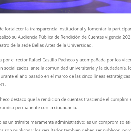
1 / 7
 fortalecer la transparencia institucional y fomentar la participa
realizó su Audiencia Pública de Rendición de Cuentas vigencia 202
eatro de la sede Bellas Artes de la Universidad.
a por el rector Rafael Castillo Pacheco y acompañada por los vicer
 socializados, ante la comunidad universitaria y la ciudadanía, l
urante el año pasado en el marco de las cinco líneas estratégicas
31.
Pacheco destacó que la rendición de cuentas trasciende el cumplim
promiso permanente con la ciudadanía.
no es un trámite meramente administrativo; es un compromiso étic
s son públicos y los resultados también deben ser públicos, por