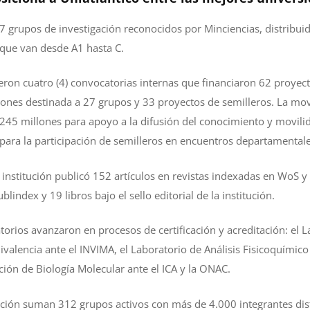
87 grupos de investigación reconocidos por Minciencias, distribui
 que van desde A1 hasta C.
ieron cuatro (4) convocatorias internas que financiaron 62 proyect
ones destinada a 27 grupos y 33 proyectos de semilleros. La movi
45 millones para apoyo a la difusión del conocimiento y movilid
para la participación de semilleros en encuentros departamentale
a institución publicó 152 artículos en revistas indexadas en WoS y
lindex y 19 libros bajo el sello editorial de la institución.
torios avanzaron en procesos de certificación y acreditación: el 
ivalencia ante el INVIMA, el Laboratorio de Análisis Fisicoquímic
ción de Biología Molecular ante el ICA y la ONAC.
ación suman 312 grupos activos con más de 4.000 integrantes dist