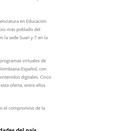
icenciatura en Educación
cipio más poblado del
 la sede Suan y 7 en la
 programas virtuales de
olombiana-Español, con
ontenidos digitales. Cinco
sta oferta, entre ellos
do el compromiso de la
dades del país