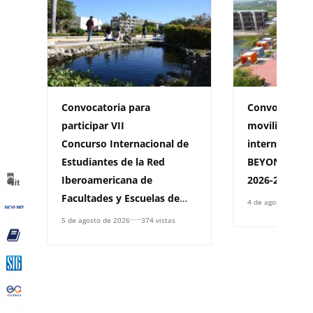
Convocatoria para
Convocatoria
participar VII
movilidad sal
Concurso Internacional de
internaciona
Estudiantes de la Red
BEYOND BORD
Iberoamericana de
2026-2
Facultades y Escuelas de
4 de agosto de 202
Derecho, (RIFED)
5 de agosto de 2026
374 vistas