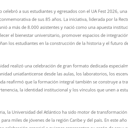
co celebró a sus estudiantes y egresados con el UA Fest 2026, una
 conmemorativa de sus 85 años. La iniciativa, liderada por la Recto
eunió a más de 8.000 asistentes y nació como una apuesta instituc
cer el bienestar universitario, promover espacios de integración 
 los estudiantes en la construcción de la historia y el futuro de
sidad realizó una celebración de gran formato dedicada especial
idad uniatlanticense desde las aulas, los laboratorios, los escen
nada reafirmó que la formación integral también se construye a tr
rtenencia, la identidad institucional y los vínculos que unen a est
ria, la Universidad del Atlántico ha sido motor de transformación
para miles de jóvenes de la región Caribe y del país. En este añ