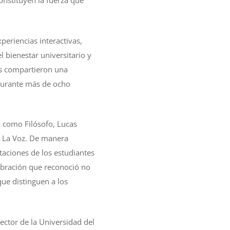
onstituyen la fuerza que
periencias interactivas,
l bienestar universitario y
dos compartieron una
 durante más de ocho
o como Filósofo, Lucas
er La Voz. De manera
ntaciones de los estudiantes
lebración que reconoció no
que distinguen a los
ctor de la Universidad del