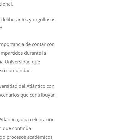
cional.
, deliberantes y orgullosos
”
 importancia de contar con
compartidos durante la
una Universidad que
e su comunidad.
versidad del Atlántico con
escenarios que contribuyan
Atlántico, una celebración
ón que continúa
ando procesos académicos