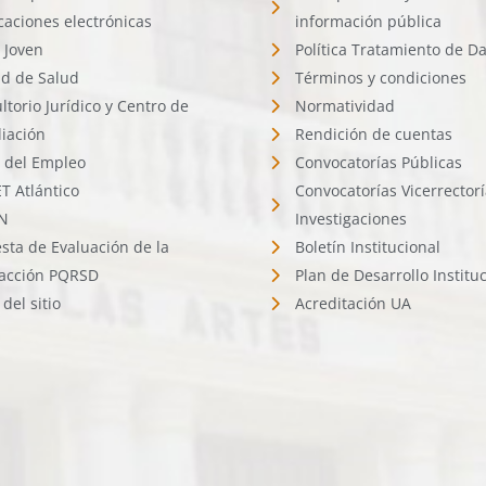
icaciones electrónicas
información pública
 Joven
Política Tratamiento de D
d de Salud
Términos y condiciones
ltorio Jurídico y Centro de
Normatividad
liación
Rendición de cuentas
l del Empleo
Convocatorías Públicas
 Atlántico
Convocatorías Vicerrector
N
Investigaciones
sta de Evaluación de la
Boletín Institucional
facción PQRSD
Plan de Desarrollo Institu
del sitio
Acreditación UA