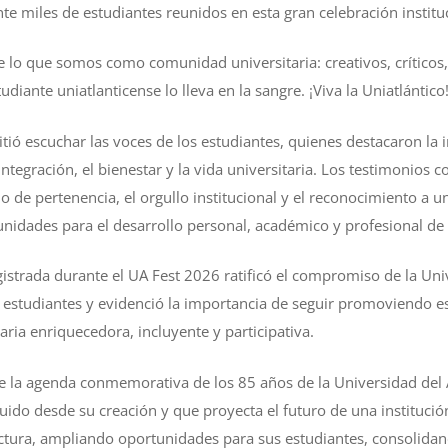
 ante miles de estudiantes reunidos en esta gran celebración institu
o de lo que somos como comunidad universitaria: creativos, críticos
udiante uniatlanticense lo lleva en la sangre. ¡Viva la Uniatlántico!
tió escuchar las voces de los estudiantes, quienes destacaron la
integración, el bienestar y la vida universitaria. Los testimonios 
do de pertenencia, el orgullo institucional y el reconocimiento a 
nidades para el desarrollo personal, académico y profesional d
gistrada durante el UA Fest 2026 ratificó el compromiso de la Uni
us estudiantes y evidenció la importancia de seguir promoviendo 
aria enriquecedora, incluyente y participativa.
de la agenda conmemorativa de los 85 años de la Universidad del 
uido desde su creación y que proyecta el futuro de una instituci
ructura, ampliando oportunidades para sus estudiantes, consolid