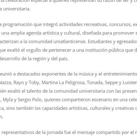
una celebración especial a quienes representan su razón de ser y c
 universitaria.
a programación que integró actividades recreativas, concursos, ex
 una amplia agenda artística y cultural, diseñada para promover e
aracterizan a la comunidad uniatlanticense. Estudiantes y egresa
ue exaltó el orgullo de pertenecer a una institución pública que
esarrollo de la región y del país.
reunió a destacados exponentes de la música y el entretenimient
r Nazza, Rayo y Toby, Martina La Peligrosa, Tonada, Seppe y Luist
ién exaltó el talento de la comunidad universitaria con las prese
o, Myla y Sergio Polo, quienes compartieron escenario en una ce
a, sino también las capacidades artísticas, culturales y creativas 
n.
presentativos de la jornada fue el mensaje compartido por el re