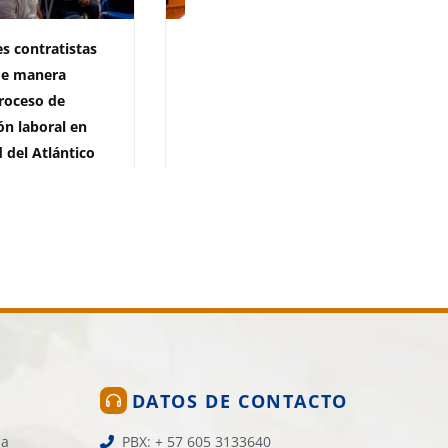
s contratistas
Directivas y sindicatos de
de manera
profesores avanzan en
roceso de
concurso docente de
ón laboral en
Uniatlántico
 del Atlántico
24 de julio de 2026
2.010 vistas
026
1.416 vistas
DATOS DE CONTACTO
la
PBX: + 57 605 3133640