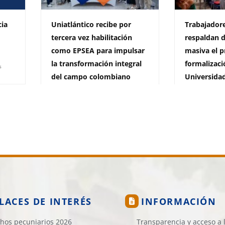
cia
Uniatlántico recibe por
Trabajadore
tercera vez habilitación
respaldan 
como EPSEA para impulsar
masiva el p
la transformación integral
formalizaci
s
del campo colombiano
Universidad
29 de julio de 2026
1.937 vistas
29 de julio de 2
LACES DE INTERÉS
INFORMACIÓN
hos pecuniarios 2026
Transparencia y acceso a 