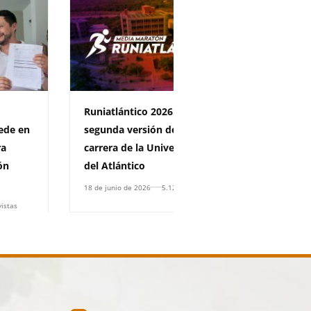
Runiatlántico 2026: llega la
La Uniatl
ede en
segunda versión de la gran
universi
ra
carrera de la Universidad
del Cari
ón
del Atlántico
producció
décima a
18 de junio de 2026
5.122 vistas
vistas
17 de junio 