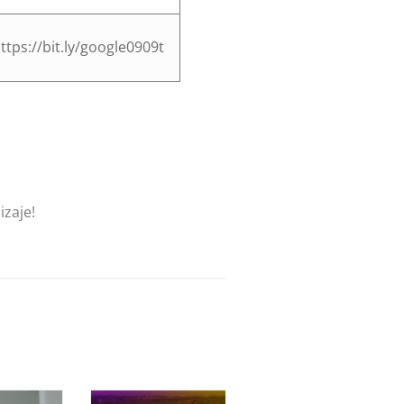
ttps://bit.ly/google0909t
izaje!