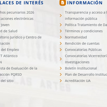
LACES DE INTERÉS
INFORMACIÓN
hos pecuniarios 2026
Transparencia y acceso a 
icaciones electrónicas
información pública
 Joven
Política Tratamiento de D
d de Salud
Términos y condiciones
ltorio Jurídico y Centro de
Normatividad
liación
Rendición de cuentas
l del Empleo
Convocatorías Públicas
 Atlántico
Convocatorías Vicerrector
N
Investigaciones
sta de Evaluación de la
Boletín Institucional
facción PQRSD
Plan de Desarrollo Institu
del sitio
Acreditación UA