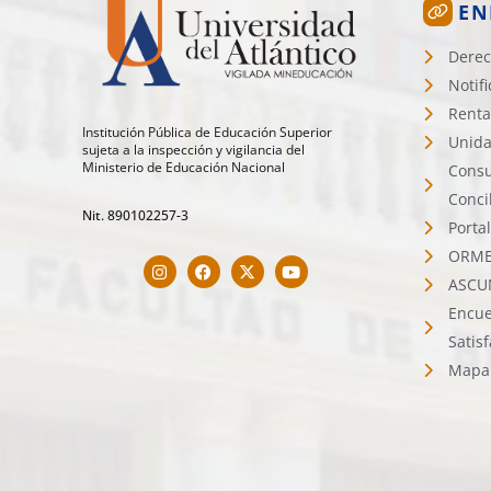
EN
Derec
Notif
Renta
Institución Pública de Educación Superior
Unida
sujeta a la inspección y vigilancia del
Ministerio de Educación Nacional
Consu
Conci
Nit. 890102257-3
Porta
ORMET
ASCU
Encue
Satis
Mapa 