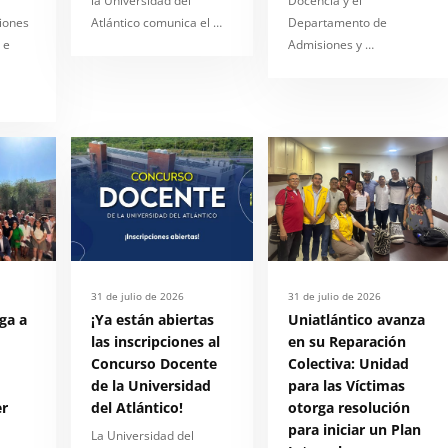
la Universidad del
Docencia y el
ciones
Atlántico comunica el …
Departamento de
 e
Admisiones y …
31 de julio de 2026
31 de julio de 2026
ega a
¡Ya están abiertas
Uniatlántico avanza
las inscripciones al
en su Reparación
Concurso Docente
Colectiva: Unidad
de la Universidad
para las Víctimas
r
del Atlántico!
otorga resolución
para iniciar un Plan
La Universidad del