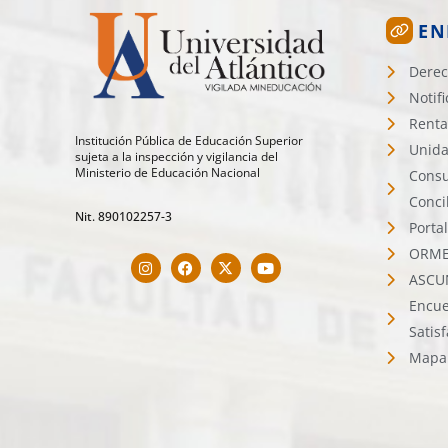
EN
Derec
Notif
Renta
Institución Pública de Educación Superior
Unida
sujeta a la inspección y vigilancia del
Ministerio de Educación Nacional
Consu
Conci
Nit. 890102257-3
Porta
ORMET
ASCU
Encue
Satis
Mapa 