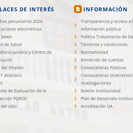
LACES DE INTERÉS
INFORMACIÓN
hos pecuniarios 2026
Transparencia y acceso a 
icaciones electrónicas
información pública
 Joven
Política Tratamiento de D
d de Salud
Términos y condiciones
ltorio Jurídico y Centro de
Normatividad
liación
Rendición de cuentas
l del Empleo
Convocatorías Públicas
 Atlántico
Convocatorías Vicerrector
N
Investigaciones
sta de Evaluación de la
Boletín Institucional
facción PQRSD
Plan de Desarrollo Institu
del sitio
Acreditación UA