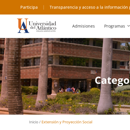
Participa
Transparencia y acceso a la información 
Admisiones
Programas
Catego
Inicio
/
Extensión y Proyección Social