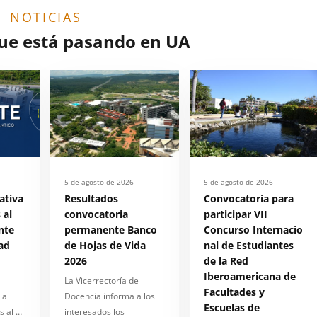
NOTICIAS
que está pasando en UA
5 de agosto de 2026
5 de agosto de 2026
ativa
Resultados
Convocatoria para
 al
convocatoria
participar VII
nte
permanente Banco
Concurso Internacio
ad
de Hojas de Vida
nal de Estudiantes
2026
de la Red
Iberoamericana de
La Vicerrectoría de
Facultades y
 a
Docencia informa a los
Escuelas de
s al …
interesados los