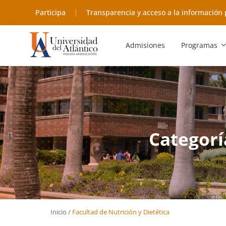
Participa
Transparencia y acceso a la información 
Admisiones
Programas
Categorí
Inicio
/
Facultad de Nutrición y Dietética