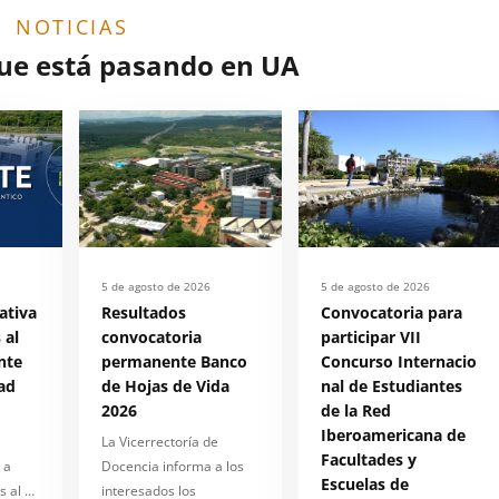
NOTICIAS
que está pasando en UA
5 de agosto de 2026
5 de agosto de 2026
ativa
Resultados
Convocatoria para
 al
convocatoria
participar VII
nte
permanente Banco
Concurso Internacio
ad
de Hojas de Vida
nal de Estudiantes
2026
de la Red
Iberoamericana de
La Vicerrectoría de
Facultades y
 a
Docencia informa a los
Escuelas de
s al …
interesados los