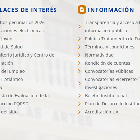
LACES DE INTERÉS
INFORMACIÓN
hos pecuniarios 2026
Transparencia y acceso a 
icaciones electrónicas
información pública
 Joven
Política Tratamiento de D
d de Salud
Términos y condiciones
ltorio Jurídico y Centro de
Normatividad
liación
Rendición de cuentas
l del Empleo
Convocatorías Públicas
 Atlántico
Convocatorías Vicerrector
N
Investigaciones
sta de Evaluación de la
Boletín Institucional
facción PQRSD
Plan de Desarrollo Institu
del sitio
Acreditación UA