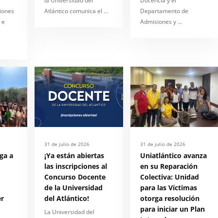
la Universidad del
Docencia y el
ciones
Atlántico comunica el …
Departamento de
 e
Admisiones y …
31 de julio de 2026
31 de julio de 2026
ega a
¡Ya están abiertas
Uniatlántico avanza
las inscripciones al
en su Reparación
Concurso Docente
Colectiva: Unidad
de la Universidad
para las Víctimas
r
del Atlántico!
otorga resolución
para iniciar un Plan
La Universidad del