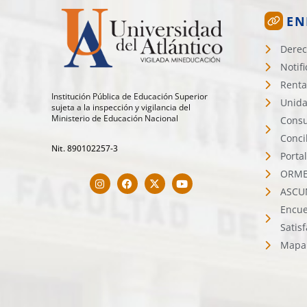
EN
Derec
Notif
Renta
Institución Pública de Educación Superior
Unida
sujeta a la inspección y vigilancia del
Ministerio de Educación Nacional
Consu
Conci
Nit. 890102257-3
Porta
ORMET
ASCU
Encue
Satis
Mapa 