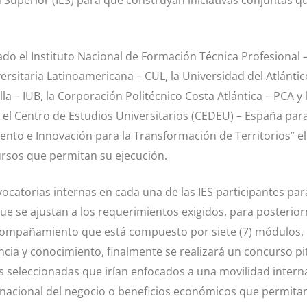
 Superior (IES) para que construyan iniciativas conjuntas q
ado el Instituto Nacional de Formación Técnica Profesional 
rsitaria Latinoamericana – CUL, la Universidad del Atlántico
la – IUB, la Corporación Politécnico Costa Atlántica – PCA y l
el Centro de Estudios Universitarios (CEDEU) – España para
o e Innovación para la Transformación de Territorios” el 
ursos que permitan su ejecución.
ocatorias internas en cada una de las IES participantes par
e se ajustan a los requerimientos exigidos, para posterio
compañamiento que está compuesto por siete (7) módulos, 
cia y conocimiento, finalmente se realizará un concurso p
s seleccionadas que irían enfocados a una movilidad interna
ernacional del negocio o beneficios económicos que permitan