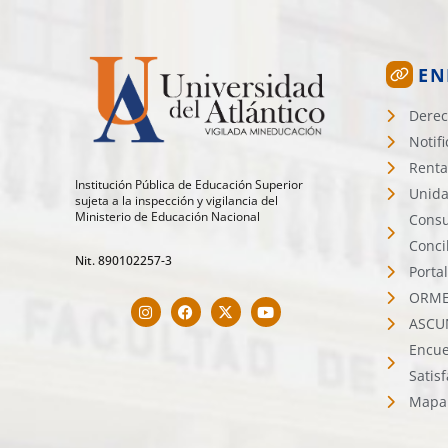
EN
Derec
Notif
Renta
Institución Pública de Educación Superior
Unida
sujeta a la inspección y vigilancia del
Ministerio de Educación Nacional
Consu
Conci
Nit. 890102257-3
Porta
ORMET
ASCU
Encue
Satis
Mapa 