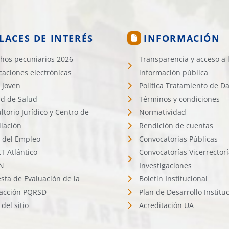
LACES DE INTERÉS
INFORMACIÓN
hos pecuniarios 2026
Transparencia y acceso a 
icaciones electrónicas
información pública
 Joven
Política Tratamiento de D
d de Salud
Términos y condiciones
ltorio Jurídico y Centro de
Normatividad
liación
Rendición de cuentas
l del Empleo
Convocatorías Públicas
 Atlántico
Convocatorías Vicerrector
N
Investigaciones
sta de Evaluación de la
Boletín Institucional
facción PQRSD
Plan de Desarrollo Institu
del sitio
Acreditación UA