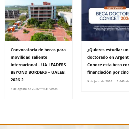
Convocatoria de becas para
¿Quieres estudiar un
movilidad saliente
doctorado en Argent
internacional – UA LEADERS
Conoce esta beca co
BEYOND BORDERS – UALEB,
financiación por cin
2026-2
9 de julio de 2026
2.649 vi
4 de agosto de 2026
831 vistas