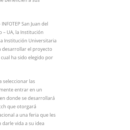
ue beneficien a sus
– INFOTEP San Juan del
 – UA, la Institución
a Institución Universitaria
 desarrollar el proyecto
cual ha sido elegido por
a seleccionar las
rmente entrar en un
en donde se desarrollará
itch que otorgará
cional a una feria que les
 darle vida a su idea