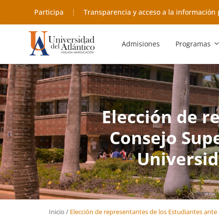
Participa
Transparencia y acceso a la información 
Admisiones
Programas
Elección de r
Consejo Supe
Universid
Inicio
/
Elección de representantes de los Estudiantes ante