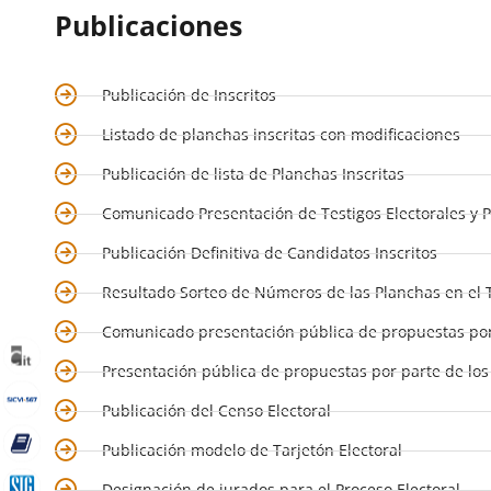
Publicaciones
Publicación de Inscritos
Listado de planchas inscritas con modificaciones
Publicación de lista de Planchas Inscritas
Comunicado Presentación de Testigos Electorales y 
Publicación Definitiva de Candidatos Inscritos
Resultado Sorteo de Números de las Planchas en el 
Comunicado presentación pública de propuestas por
Presentación pública de propuestas por parte de lo
Publicación del Censo Electoral
Publicación modelo de Tarjetón Electoral
Designación de jurados para el Proceso Electoral