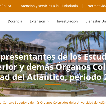
pública
Atención y servicios a la Ciudadanía
Normativid
Docencia
Extensión
Investigación
Bienestar Un
epresentantes de los Estud
rior y demás Órganos Col
ad del Atlántico, período
 el Consejo Superior y demás Órganos Colegiados de la Universidad del Atlá