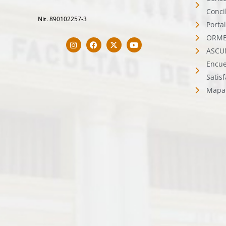
Conci
Nit. 890102257-3
Porta
ORMET
ASCU
Encue
Satis
Mapa 