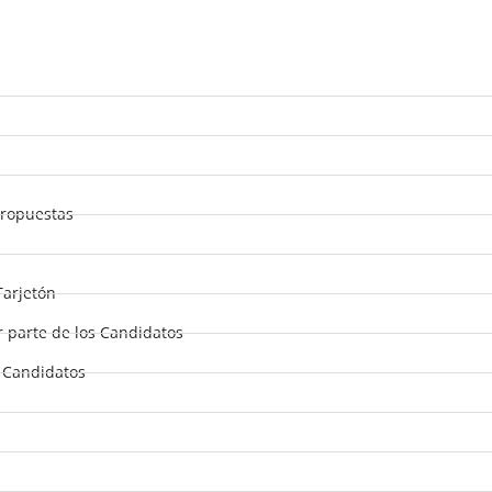
Propuestas
Tarjetón
 parte de los Candidatos
s Candidatos