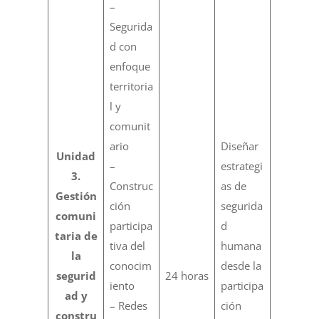
–
Segurida
d con
enfoque
territoria
l y
comunit
ario
Diseñar
Unidad
–
estrategi
3.
Construc
as de
Gestión
ción
segurida
comuni
participa
d
taria de
tiva del
humana
la
conocim
desde la
segurid
24 horas
iento
participa
ad y
– Redes
ción
constru