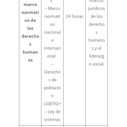
s
marcos
marco
– Marco
jurídicos
normati
normati
24 horas
de los
vo de
vo
derecho
los
nacional
s
derecho
e
humano
s
internaci
s y el
human
onal
liderazg
os
–
o social.
Derecho
s de
població
n
LGBTIQ+
– Ley de
victimas