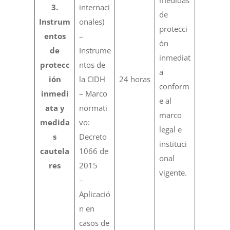
medidas
3.
internaci
de
Instrum
onales)
protecci
entos
–
ón
de
Instrume
inmediat
protecc
ntos de
a
ión
la CIDH
24 horas
conform
inmedi
– Marco
e al
ata y
normati
marco
medida
vo:
legal e
s
Decreto
instituci
cautela
1066 de
onal
res
2015
vigente.
–
Aplicació
n en
casos de