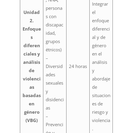
Integrar
persona
Unidad
el
s con
2.
enfoque
discapac
Enfoque
diferenci
idad,
s
al y de
grupos
diferen
género
étnicos)
ciales y
en el
–
análisis
análisis
Diversid
24 horas
de
y
ades
violenci
abordaje
sexuales
as
de
y
basadas
situacion
disidenci
en
es de
as
género
riesgo y
–
(VBG)
violencia
Prevenci
.
ón y