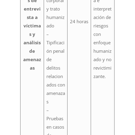
s de
corporal
a e
entrevi
y trato
interpret
sta a
humaniz
ación de
24 horas
víctima
ado
riesgos
s y
–
con
análisis
Tipificaci
enfoque
de
ón penal
humaniz
amenaz
de
ado y no
as
delitos
revictimi
relacion
zante.
ados con
amenaza
s
–
Pruebas
en casos