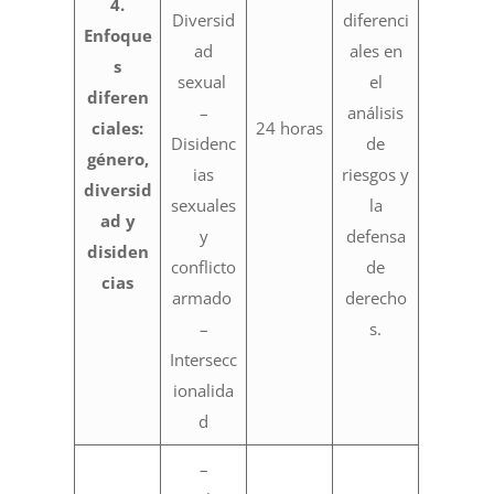
4.
Diversid
diferenci
Enfoque
ad
ales en
s
sexual
el
diferen
–
análisis
ciales:
24 horas
Disidenc
de
género,
ias
riesgos y
diversid
sexuales
la
ad y
y
defensa
disiden
conflicto
de
cias
armado
derecho
–
s.
Intersecc
ionalida
d
–