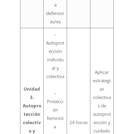
a
defensor
as/es
–
Autoprot
ección
individu
al y
Aplicar
colectiva
estrategi
Unidad
as
–
3.
colectiva
Protecci
Autopro
s de
ón
tección
autoprot
feminist
colectiv
24 horas
ección y
a
a y
cuidado