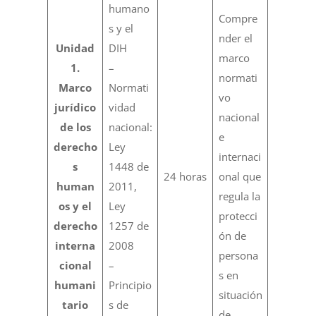
humano
Compre
s y el
nder el
Unidad
DIH
marco
1.
–
normati
Marco
Normati
vo
jurídico
vidad
nacional
de los
nacional:
e
derecho
Ley
internaci
s
1448 de
24 horas
onal que
human
2011,
regula la
os y el
Ley
protecci
derecho
1257 de
ón de
interna
2008
persona
cional
–
s en
humani
Principio
situación
tario
s de
de