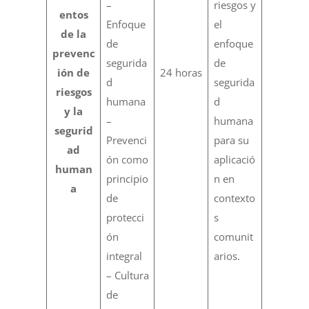
–
riesgos y
entos
Enfoque
el
de la
de
enfoque
prevenc
segurida
de
ión de
24 horas
d
segurida
riesgos
humana
d
y la
–
humana
segurid
Prevenci
para su
ad
ón como
aplicació
human
principio
n en
a
de
contexto
protecci
s
ón
comunit
integral
arios.
– Cultura
de