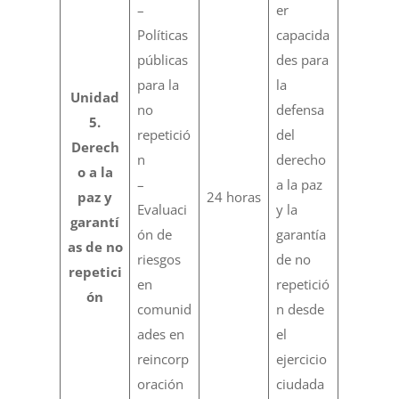
–
er
Políticas
capacida
públicas
des para
para la
la
Unidad
no
defensa
5.
repetició
del
Derech
n
derecho
o a la
–
a la paz
paz y
24 horas
Evaluaci
y la
garantí
ón de
garantía
as de no
riesgos
de no
repetici
en
repetició
ón
comunid
n desde
ades en
el
reincorp
ejercicio
oración
ciudada