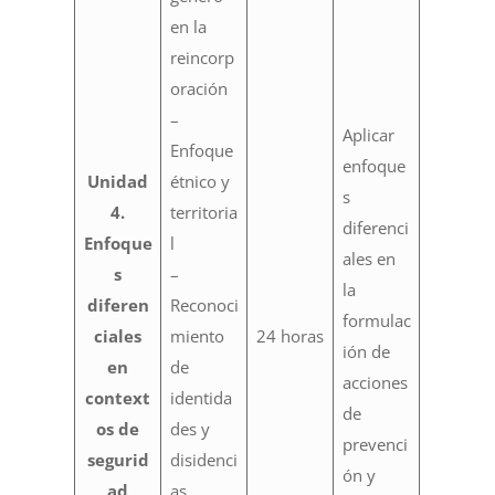
en la
reincorp
oración
–
Aplicar
Enfoque
enfoque
Unidad
étnico y
s
4.
territoria
diferenci
Enfoque
l
ales en
s
–
la
diferen
Reconoci
formulac
ciales
miento
24 horas
ión de
en
de
acciones
context
identida
de
os de
des y
prevenci
segurid
disidenci
ón y
ad
as