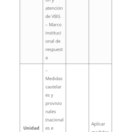
atención
de VBG
– Marco
instituci
onal de
respuest
a
–
Medidas
cautelar
es y
provisio
nales
(nacional
Aplicar
Unidad
es e