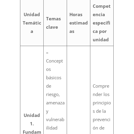
Compet
Unidad
Horas
encia
Temas
Temátic
estimad
específi
clave
a
as
ca por
unidad
–
Concept
os
básicos
de
Compre
riesgo,
nder los
amenaza
principio
y
s de la
Unidad
vulnerab
prevenci
1.
ilidad
ón de
Fundam