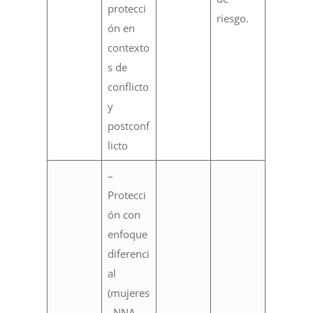
protecci
riesgo.
ón en
contexto
s de
conflicto
y
postconf
licto
–
Protecci
ón con
enfoque
diferenci
al
(mujeres
, NNA,