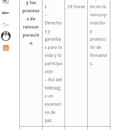
y los
s
24 horas
ón en la
proceso
–
reincorp
s de
Derecho
oración
reincor
s y
y
poració
garantía
protecci
n
s para la
ón de
vida y la
firmante
participa
s.
ción
– Rol del
liderazg
o en
escenari
os de
paz