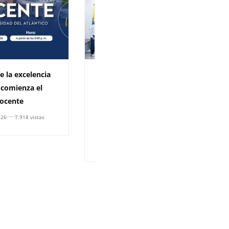
e la excelencia
Uniatlántico recibe por
 comienza el
tercera vez habilitación
ocente
como EPSEA para impulsar
la transformación integral
026
7.918 vistas
del campo colombiano
29 de julio de 2026
1.926 vistas