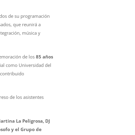
ados de su programación
sados, que reunirá a
ntegración, música y
nmemoración de los
85 años
cial como Universidad del
a contribuido
reso de los asistentes
artina La Peligrosa, DJ
lósofo y el Grupo de