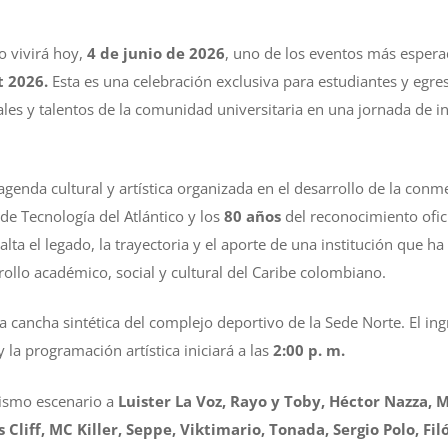
o vivirá hoy,
4 de junio de 2026
, uno de los eventos más esper
t 2026.
Esta es una celebración exclusiva para estudiantes y egre
ales y talentos de la comunidad universitaria en una jornada de i
a agenda cultural y artística organizada en el desarrollo de la co
 de Tecnología del Atlántico y los
80 años
del reconocimiento ofi
alta el legado, la trayectoria y el aporte de una institución que h
rollo académico, social y cultural del Caribe colombiano.
la cancha sintética del complejo deportivo de la Sede Norte. El ing
y la programación artística iniciará a las
2:00 p. m.
mismo escenario a
Luister La Voz, Rayo y Toby, Héctor Nazza, M
 Cliff, MC Killer, Seppe, Viktimario, Tonada, Sergio Polo, Fi