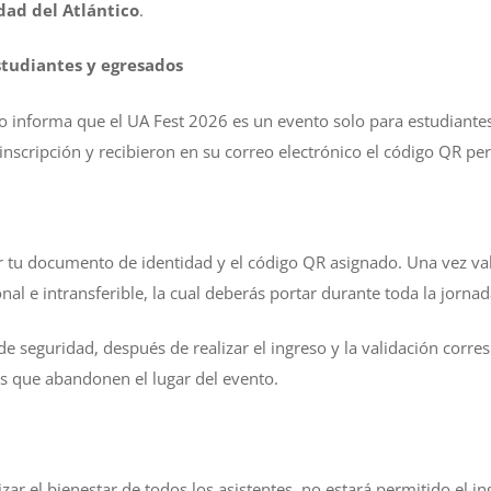
dad del Atlántico
.
studiantes y egresados
co informa que el UA Fest 2026 es un evento solo para estudiante
inscripción y recibieron en su correo electrónico el código QR pe
ar tu documento de identidad y el código QR asignado. Una vez va
nal e intransferible, la cual deberás portar durante toda la jornad
e seguridad, después de realizar el ingreso y la validación corre
as que abandonen el lugar del evento.
zar el bienestar de todos los asistentes, no estará permitido el i