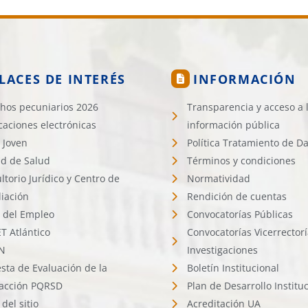
LACES DE INTERÉS
INFORMACIÓN
hos pecuniarios 2026
Transparencia y acceso a 
icaciones electrónicas
información pública
 Joven
Política Tratamiento de D
d de Salud
Términos y condiciones
ltorio Jurídico y Centro de
Normatividad
liación
Rendición de cuentas
l del Empleo
Convocatorías Públicas
 Atlántico
Convocatorías Vicerrector
N
Investigaciones
sta de Evaluación de la
Boletín Institucional
facción PQRSD
Plan de Desarrollo Institu
del sitio
Acreditación UA