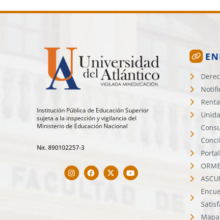
EN
Derec
Notif
Renta
Institución Pública de Educación Superior
Unida
sujeta a la inspección y vigilancia del
Ministerio de Educación Nacional
Consu
Conci
Nit. 890102257-3
Porta
ORMET
ASCU
Encue
Satis
Mapa 