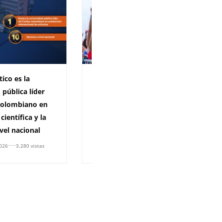
tico es la
La Universidad del
 pública líder
Atlántico celebró a sus
 colombiano en
estudiantes y egresados
científica y la
con el UA Fest 2026 en el
vel nacional
marco de sus 85 años
2026
3.280 vistas
5 de junio de 2026
5.232 vistas