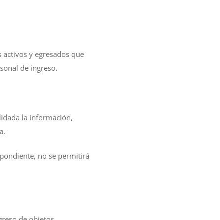
s activos y egresados que
rsonal de ingreso.
lidada la información,
a.
spondiente, no se permitirá
ngreso de objetos