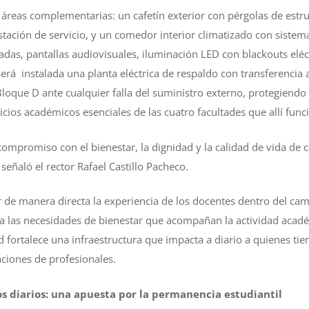
áreas complementarias: un cafetín exterior con pérgolas de estr
tación de servicio, y un comedor interior climatizado con sistema
das, pantallas audiovisuales, iluminación LED con blackouts eléc
será instalada una planta eléctrica de respaldo con transferencia
Bloque D ante cualquier falla del suministro externo, protegiendo
icios académicos esenciales de las cuatro facultades que allí func
compromiso con el bienestar, la dignidad y la calidad de vida de 
 señaló el rector Rafael Castillo Pacheco.
 de manera directa la experiencia de los docentes dentro del ca
a las necesidades de bienestar que acompañan la actividad acadé
d fortalece una infraestructura que impacta a diario a quienes ti
ciones de profesionales.
os diarios: una apuesta por la permanencia estudiantil