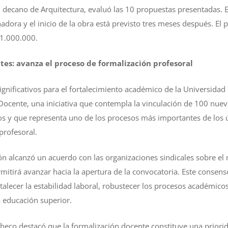
el decano de Arquitectura, evaluó las 10 propuestas presentadas. 
dora y el inicio de la obra está previsto tres meses después. El p
$1.000.000.
tes: avanza el proceso de formalización profesoral
gnificativos para el fortalecimiento académico de la Universidad d
Docente, una iniciativa que contempla la vinculación de 100 nue
os y que representa uno de los procesos más importantes de los 
profesoral.
ión alcanzó un acuerdo con las organizaciones sindicales sobre el
mitirá avanzar hacia la apertura de la convocatoria. Este consen
rtalecer la estabilidad laboral, robustecer los procesos académico
a educación superior.
acheco destacó que la formalización docente constituye una priori