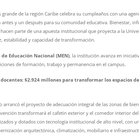
s grande de la región Caribe celebra su cumpleaños con una agen
 antes y un después para su comunidad educativa. Bienestar, infr
hacen parte de una apuesta institucional que proyecta a la Univer
z, estabilidad y capacidad de transformación.
o de Educación Nacional (MEN)
, la institución avanza en inicia
ndiciones de formación, trabajo y permanencia en el campus.
 docentes: $2.924 millones para transformar los espacios d
co arrancó el proyecto de adecuación integral de las zonas de bie
rvención transformará el cafetín exterior y el comedor interior d
zados y dotados con tecnología institucional de alto nivel, con u
nización arquitectónica, climatización, mobiliario e infraestructu