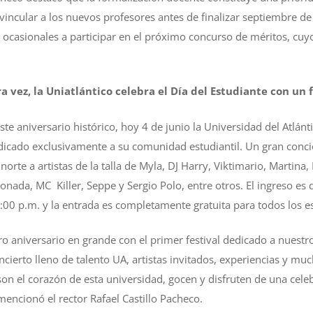
 vincular a los nuevos profesores antes de finalizar septiembre d
y ocasionales a participar en el próximo concurso de méritos, cu
a vez, la Uniatlántico celebra el Día del Estudiante con un 
e aniversario histórico, hoy 4 de junio la Universidad del Atlánti
edicado exclusivamente a su comunidad estudiantil. Un gran conci
norte a artistas de la talla de Myla, DJ Harry, Viktimario, Martina,
Tonada, MC Killer, Seppe y Sergio Polo, entre otros. El ingreso es 
2:00 p.m. y la entrada es completamente gratuita para todos los e
o aniversario en grande con el primer festival dedicado a nuestro
ncierto lleno de talento UA, artistas invitados, experiencias y m
son el corazón de esta universidad, gocen y disfruten de una cele
encionó el rector Rafael Castillo Pacheco.