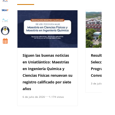
Siguen las buenas noticias
Resultados d
en Uniatlántico: Maestrías
Selección y A
en Ingeniería Química y
Programas de
Ciencias Físicas renuevan su
Convocatoria
registro calificado por siete
3 de julio de 2026
años
6 de julio de 2026
1.174 vistas